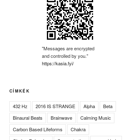
"Messages are encrypted
and controlled by you."
https://kasia.fyi/
CÍMKÉK
432 Hz
2016 IS STRANGE
Alpha
Beta
Binaural Beats
Brainwave
Calming Music
Carbon Based Lifeforms
Chakra