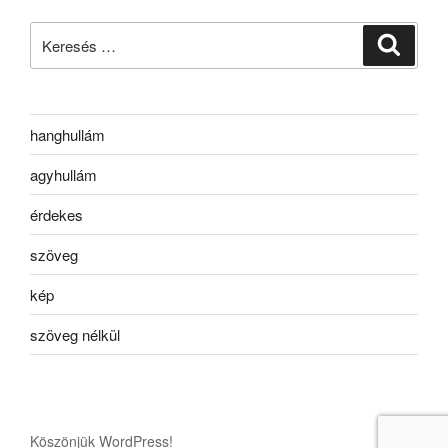
Keresés
Keresé
a
következő
kifejezésre:
hanghullám
agyhullám
érdekes
szöveg
kép
szöveg nélkül
Köszönjük WordPress!