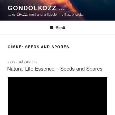
Tartalomhoz
GONDOLKOZZ …
… és ÉReZZ, mert ahol a figyelem, oTt az energia.
Menü
CÍMKE:
SEEDS AND SPORES
BEKÜLDVE:
2015. MÁJUS 11.
Natural Life Essence – Seeds and Spores