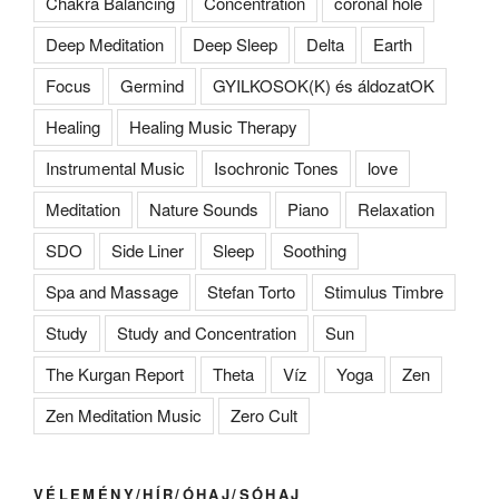
Chakra Balancing
Concentration
coronal hole
Deep Meditation
Deep Sleep
Delta
Earth
Focus
Germind
GYILKOSOK(K) és áldozatOK
Healing
Healing Music Therapy
Instrumental Music
Isochronic Tones
love
Meditation
Nature Sounds
Piano
Relaxation
SDO
Side Liner
Sleep
Soothing
Spa and Massage
Stefan Torto
Stimulus Timbre
Study
Study and Concentration
Sun
The Kurgan Report
Theta
Víz
Yoga
Zen
Zen Meditation Music
Zero Cult
VÉLEMÉNY/HÍR/ÓHAJ/SÓHAJ