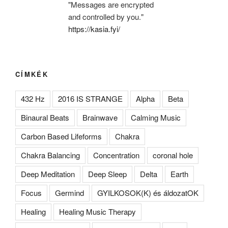
"Messages are encrypted
and controlled by you."
https://kasia.fyi/
CÍMKÉK
432 Hz
2016 IS STRANGE
Alpha
Beta
Binaural Beats
Brainwave
Calming Music
Carbon Based Lifeforms
Chakra
Chakra Balancing
Concentration
coronal hole
Deep Meditation
Deep Sleep
Delta
Earth
Focus
Germind
GYILKOSOK(K) és áldozatOK
Healing
Healing Music Therapy