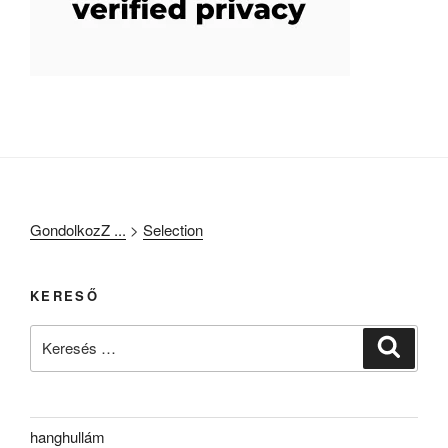
GondolkozZ ...
>
Selection
KERESŐ
Keresés
Keresé
a
következő
kifejezésre:
hanghullám