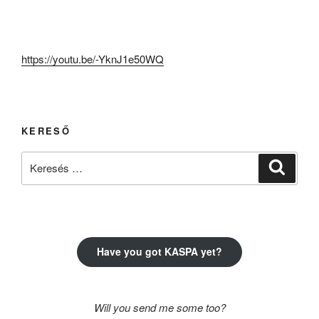
https://youtu.be/-YknJ1e50WQ
KERESŐ
Keresés
Keresé
a
következő
kifejezésre:
Have you got KASPA yet?
Will you send me some too?