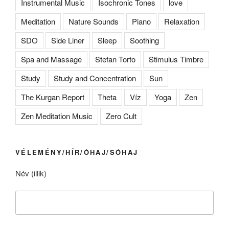
Instrumental Music
Isochronic Tones
love
Meditation
Nature Sounds
Piano
Relaxation
SDO
Side Liner
Sleep
Soothing
Spa and Massage
Stefan Torto
Stimulus Timbre
Study
Study and Concentration
Sun
The Kurgan Report
Theta
Víz
Yoga
Zen
Zen Meditation Music
Zero Cult
VÉLEMÉNY/HÍR/ÓHAJ/SÓHAJ
Név (illik)