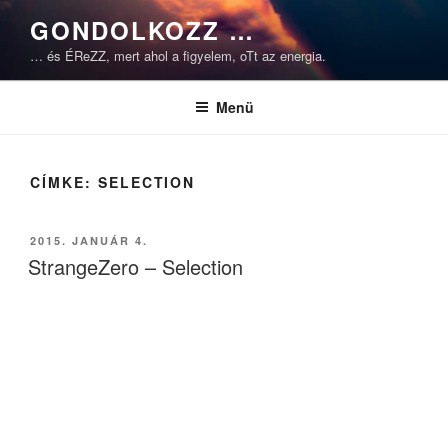
Tartalomhoz
GONDOLKOZZ …
… és ÉReZZ, mert ahol a figyelem, oTt az energia.
Menü
CÍMKE:
SELECTION
BEKÜLDVE:
2015. JANUÁR 4.
StrangeZero – Selection