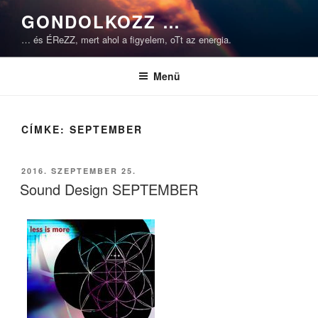
Tartalomhoz
GONDOLKOZZ …
… és ÉReZZ, mert ahol a figyelem, oTt az energia.
Menü
CÍMKE:
SEPTEMBER
BEKÜLDVE:
2016. SZEPTEMBER 25.
Sound Design SEPTEMBER