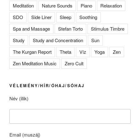
Meditation
Nature Sounds
Piano
Relaxation
SDO
Side Liner
Sleep
Soothing
Spa and Massage
Stefan Torto
Stimulus Timbre
Study
Study and Concentration
Sun
The Kurgan Report
Theta
Víz
Yoga
Zen
Zen Meditation Music
Zero Cult
VÉLEMÉNY/HÍR/ÓHAJ/SÓHAJ
Név (illik)
Email (muszáj)