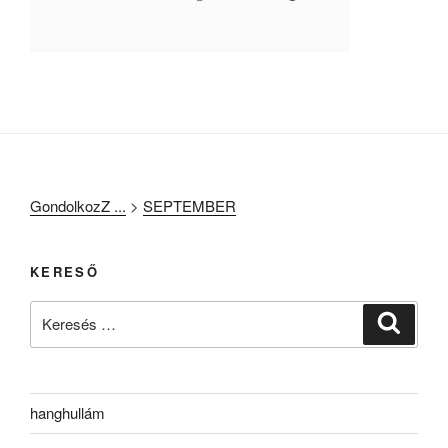
GondolkozZ ...
>
SEPTEMBER
KERESŐ
Keresés
Keresé
a
következő
kifejezésre:
hanghullám