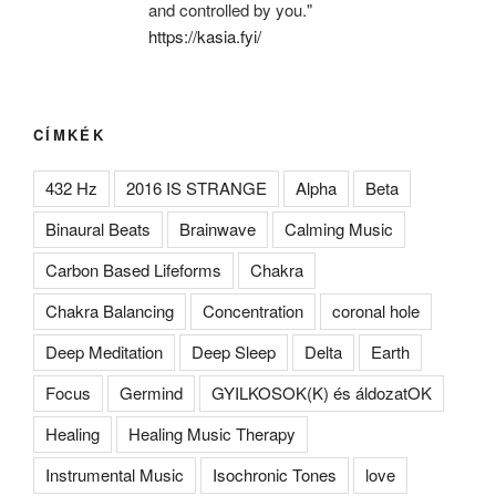
and controlled by you."
https://kasia.fyi/
CÍMKÉK
432 Hz
2016 IS STRANGE
Alpha
Beta
Binaural Beats
Brainwave
Calming Music
Carbon Based Lifeforms
Chakra
Chakra Balancing
Concentration
coronal hole
Deep Meditation
Deep Sleep
Delta
Earth
Focus
Germind
GYILKOSOK(K) és áldozatOK
Healing
Healing Music Therapy
Instrumental Music
Isochronic Tones
love