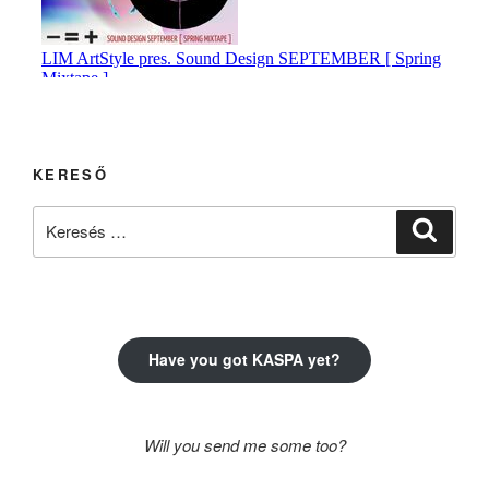
KERESŐ
Keresés
Keresé
a
következő
kifejezésre:
Have you got KASPA yet?
Will you send me some too?