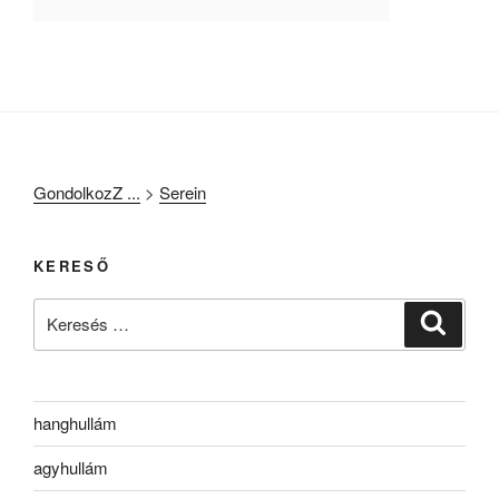
GondolkozZ ...
>
Serein
KERESŐ
Keresés
Keresé
a
következő
kifejezésre:
hanghullám
agyhullám