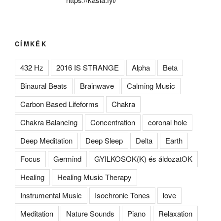
CÍMKÉK
432 Hz
2016 IS STRANGE
Alpha
Beta
Binaural Beats
Brainwave
Calming Music
Carbon Based Lifeforms
Chakra
Chakra Balancing
Concentration
coronal hole
Deep Meditation
Deep Sleep
Delta
Earth
Focus
Germind
GYILKOSOK(K) és áldozatOK
Healing
Healing Music Therapy
Instrumental Music
Isochronic Tones
love
Meditation
Nature Sounds
Piano
Relaxation