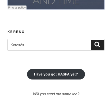
KERESŐ
Keresés
Keresé
a
következő
kifejezésre:
Have you got KASPA yet?
Will you send me some too?