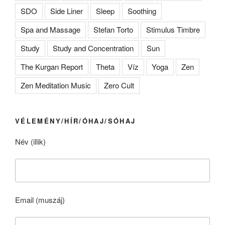
SDO
Side Liner
Sleep
Soothing
Spa and Massage
Stefan Torto
Stimulus Timbre
Study
Study and Concentration
Sun
The Kurgan Report
Theta
Víz
Yoga
Zen
Zen Meditation Music
Zero Cult
VÉLEMÉNY/HÍR/ÓHAJ/SÓHAJ
Név (illik)
Email (muszáj)