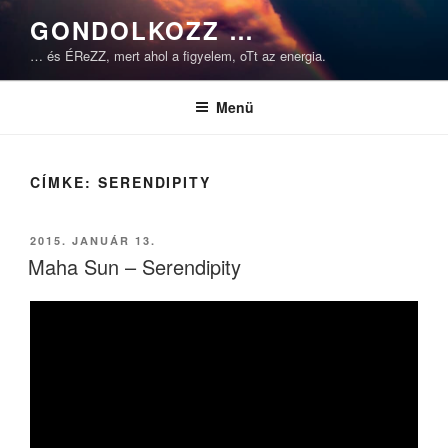
Tartalomhoz
GONDOLKOZZ …
… és ÉReZZ, mert ahol a figyelem, oTt az energia.
Menü
CÍMKE:
SERENDIPITY
BEKÜLDVE:
2015. JANUÁR 13.
Maha Sun – Serendipity