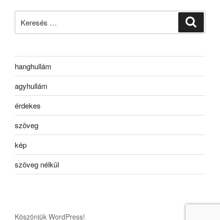
Keresés
Keresé
a
következő
kifejezésre:
hanghullám
agyhullám
érdekes
szöveg
kép
szöveg nélkül
Köszönjük WordPress!