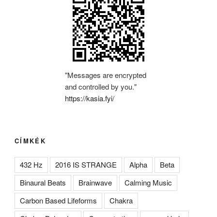
"Messages are encrypted
and controlled by you."
https://kasia.fyi/
CÍMKÉK
432 Hz
2016 IS STRANGE
Alpha
Beta
Binaural Beats
Brainwave
Calming Music
Carbon Based Lifeforms
Chakra