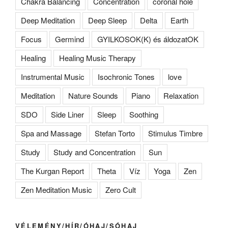
Chakra Balancing
Concentration
coronal hole
Deep Meditation
Deep Sleep
Delta
Earth
Focus
Germind
GYILKOSOK(K) és áldozatOK
Healing
Healing Music Therapy
Instrumental Music
Isochronic Tones
love
Meditation
Nature Sounds
Piano
Relaxation
SDO
Side Liner
Sleep
Soothing
Spa and Massage
Stefan Torto
Stimulus Timbre
Study
Study and Concentration
Sun
The Kurgan Report
Theta
Víz
Yoga
Zen
Zen Meditation Music
Zero Cult
VÉLEMÉNY/HÍR/ÓHAJ/SÓHAJ