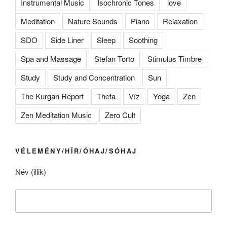
Instrumental Music
Isochronic Tones
love
Meditation
Nature Sounds
Piano
Relaxation
SDO
Side Liner
Sleep
Soothing
Spa and Massage
Stefan Torto
Stimulus Timbre
Study
Study and Concentration
Sun
The Kurgan Report
Theta
Víz
Yoga
Zen
Zen Meditation Music
Zero Cult
VÉLEMÉNY/HÍR/ÓHAJ/SÓHAJ
Név (illik)