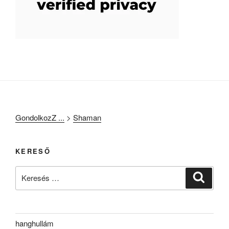
GondolkozZ ...
>
Shaman
KERESŐ
Keresés
Keresé
a
következő
kifejezésre:
hanghullám