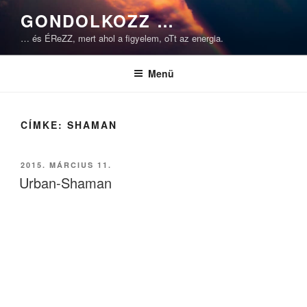
Tartalomhoz
GONDOLKOZZ …
… és ÉReZZ, mert ahol a figyelem, oTt az energia.
Menü
CÍMKE:
SHAMAN
BEKÜLDVE:
2015. MÁRCIUS 11.
Urban-Shaman