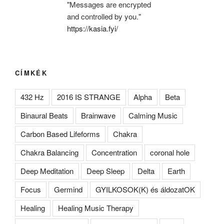
"Messages are encrypted
and controlled by you."
https://kasia.fyi/
CÍMKÉK
432 Hz
2016 IS STRANGE
Alpha
Beta
Binaural Beats
Brainwave
Calming Music
Carbon Based Lifeforms
Chakra
Chakra Balancing
Concentration
coronal hole
Deep Meditation
Deep Sleep
Delta
Earth
Focus
Germind
GYILKOSOK(K) és áldozatOK
Healing
Healing Music Therapy