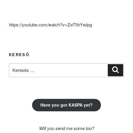
https://youtube.com/watch?v=ZxfTthYwIpg
KERESŐ
Keresés
Keresé
a
következő
kifejezésre:
Have you got KASPA yet?
Will you send me some too?