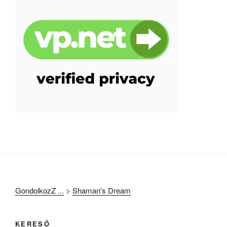
GondolkozZ ...
>
Shaman's Dream
KERESŐ