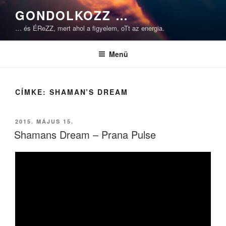
Tartalomhoz
GONDOLKOZZ …
… és ÉReZZ, mert ahol a figyelem, oTt az energia.
Menü
CÍMKE:
SHAMAN’S DREAM
BEKÜLDVE:
2015. MÁJUS 15.
Shamans Dream – Prana Pulse