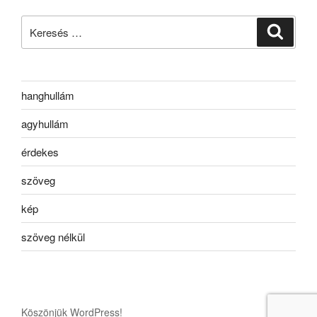
Keresés
Keresé
a
következő
kifejezésre:
hanghullám
agyhullám
érdekes
szöveg
kép
szöveg nélkül
Köszönjük WordPress!