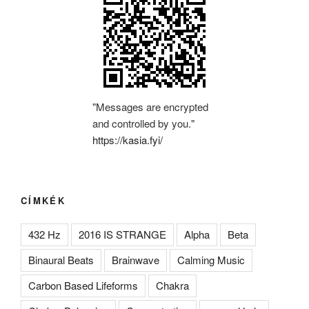
"Messages are encrypted
and controlled by you."
https://kasia.fyi/
CÍMKÉK
432 Hz
2016 IS STRANGE
Alpha
Beta
Binaural Beats
Brainwave
Calming Music
Carbon Based Lifeforms
Chakra