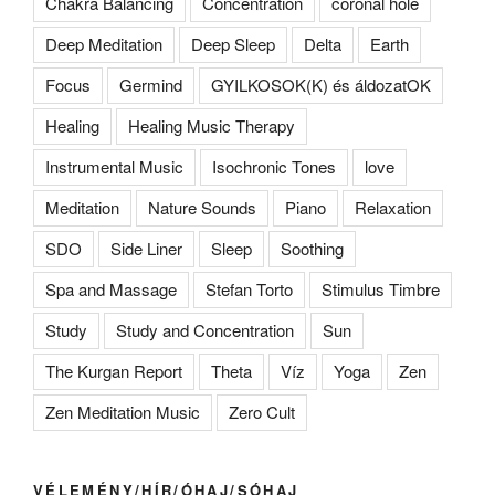
Chakra Balancing
Concentration
coronal hole
Deep Meditation
Deep Sleep
Delta
Earth
Focus
Germind
GYILKOSOK(K) és áldozatOK
Healing
Healing Music Therapy
Instrumental Music
Isochronic Tones
love
Meditation
Nature Sounds
Piano
Relaxation
SDO
Side Liner
Sleep
Soothing
Spa and Massage
Stefan Torto
Stimulus Timbre
Study
Study and Concentration
Sun
The Kurgan Report
Theta
Víz
Yoga
Zen
Zen Meditation Music
Zero Cult
VÉLEMÉNY/HÍR/ÓHAJ/SÓHAJ