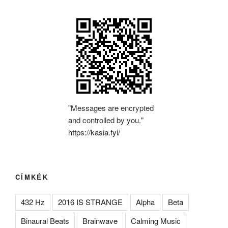
"Messages are encrypted
and controlled by you."
https://kasia.fyi/
CÍMKÉK
432 Hz
2016 IS STRANGE
Alpha
Beta
Binaural Beats
Brainwave
Calming Music