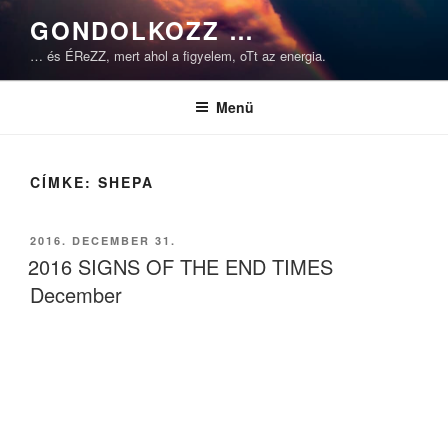
Tartalomhoz
GONDOLKOZZ …
… és ÉReZZ, mert ahol a figyelem, oTt az energia.
Menü
CÍMKE:
SHEPA
BEKÜLDVE:
2016. DECEMBER 31.
2016 SIGNS OF THE END TIMES
December