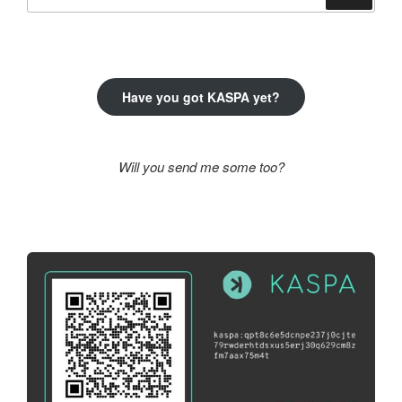
a
következő
kifejezésre:
Have you got KASPA yet?
Will you send me some too?