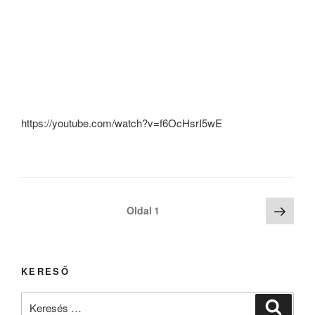
https://youtube.com/watch?v=f6OcHsrI5wE
Bejegyzések
Köve
Oldal
1
oldal
lapozása
KERESŐ
Keresés
Keresé