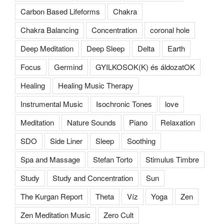
Carbon Based Lifeforms
Chakra
Chakra Balancing
Concentration
coronal hole
Deep Meditation
Deep Sleep
Delta
Earth
Focus
Germind
GYILKOSOK(K) és áldozatOK
Healing
Healing Music Therapy
Instrumental Music
Isochronic Tones
love
Meditation
Nature Sounds
Piano
Relaxation
SDO
Side Liner
Sleep
Soothing
Spa and Massage
Stefan Torto
Stimulus Timbre
Study
Study and Concentration
Sun
The Kurgan Report
Theta
Víz
Yoga
Zen
Zen Meditation Music
Zero Cult