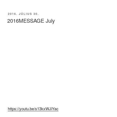
BEKÜLDVE:
2016. JÚLIUS 30.
2016MESSAGE July
https://youtu.be/s13kxWJiYac