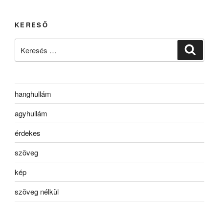
KERESŐ
Keresés
Keresé
a
következő
kifejezésre:
hanghullám
agyhullám
érdekes
szöveg
kép
szöveg nélkül