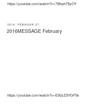
https://youtube.com/watch?v=7l8hph76yOY
BEKÜLDVE:
2016. FEBRUÁR 27.
2016MESSAGE February
https://youtube.com/watch?v=E92yZSYGF5k