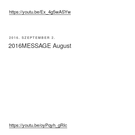
https://youtu.be/Ex_4g5wASYw
BEKÜLDVE:
2016. SZEPTEMBER 2.
2016MESSAGE August
https://youtu.be/oyPqyh_gRIc