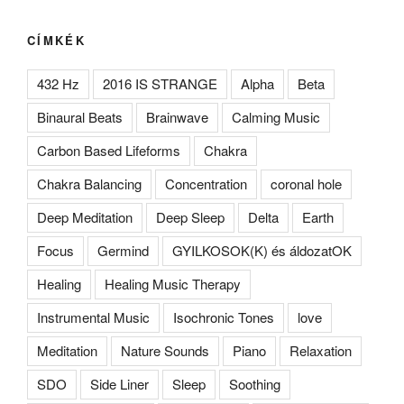
CÍMKÉK
432 Hz
2016 IS STRANGE
Alpha
Beta
Binaural Beats
Brainwave
Calming Music
Carbon Based Lifeforms
Chakra
Chakra Balancing
Concentration
coronal hole
Deep Meditation
Deep Sleep
Delta
Earth
Focus
Germind
GYILKOSOK(K) és áldozatOK
Healing
Healing Music Therapy
Instrumental Music
Isochronic Tones
love
Meditation
Nature Sounds
Piano
Relaxation
SDO
Side Liner
Sleep
Soothing