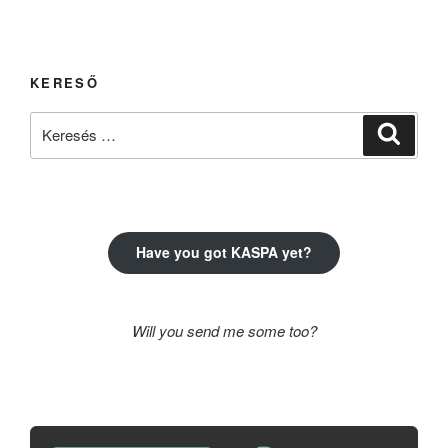
KERESŐ
Keresés
Keresé
a
következő
kifejezésre:
Have you got KASPA yet?
Will you send me some too?