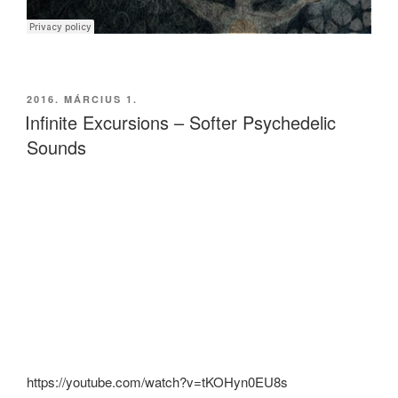
BEKÜLDVE:
2016. MÁRCIUS 1.
Infinite Excursions – Softer Psychedelic
Sounds
https://youtube.com/watch?v=tKOHyn0EU8s