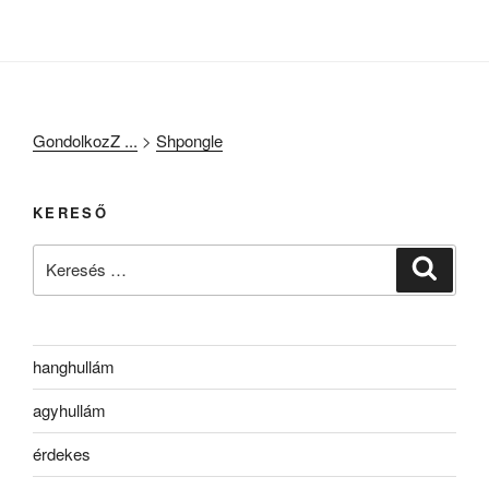
GondolkozZ ...
>
Shpongle
KERESŐ
Keresés
Keresé
a
következő
kifejezésre:
hanghullám
agyhullám
érdekes