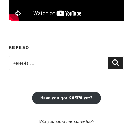
KERESŐ
Keresés
Keresé
a
következő
kifejezésre:
Have you got KASPA yet?
Will you send me some too?