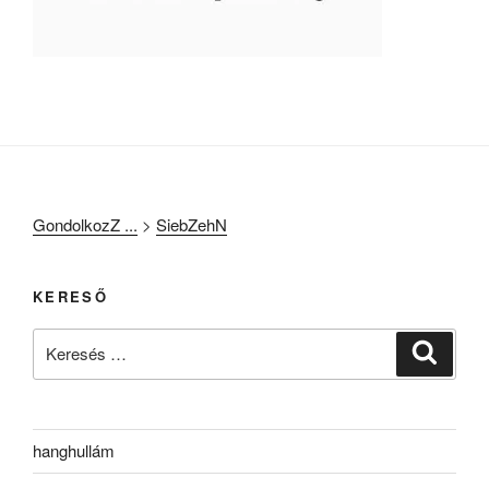
GondolkozZ ...
>
SiebZehN
KERESŐ
Keresés
Keresé
a
következő
kifejezésre:
hanghullám