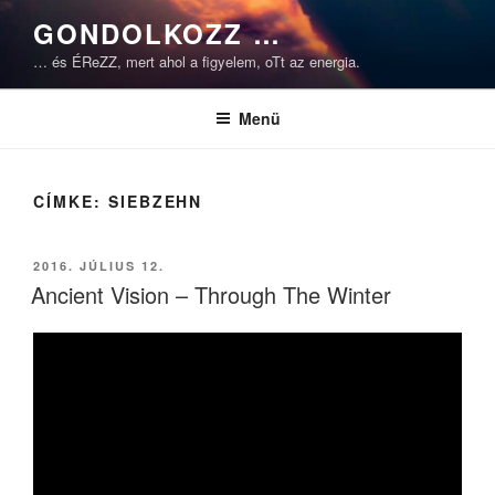
Tartalomhoz
GONDOLKOZZ …
… és ÉReZZ, mert ahol a figyelem, oTt az energia.
Menü
CÍMKE:
SIEBZEHN
BEKÜLDVE:
2016. JÚLIUS 12.
Ancient Vision – Through The Winter