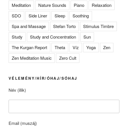
Meditation
Nature Sounds
Piano
Relaxation
SDO
Side Liner
Sleep
Soothing
Spa and Massage
Stefan Torto
Stimulus Timbre
Study
Study and Concentration
Sun
The Kurgan Report
Theta
Víz
Yoga
Zen
Zen Meditation Music
Zero Cult
VÉLEMÉNY/HÍR/ÓHAJ/SÓHAJ
Név (illik)
Email (muszáj)