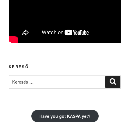
KERESŐ
Keresés
Keresé
a
következő
kifejezésre:
Have you got KASPA yet?