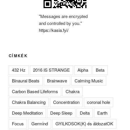
"Messages are encrypted
and controlled by you."
https://kasia.fyi/
CÍMKÉK
432 Hz
2016 IS STRANGE
Alpha
Beta
Binaural Beats
Brainwave
Calming Music
Carbon Based Lifeforms
Chakra
Chakra Balancing
Concentration
coronal hole
Deep Meditation
Deep Sleep
Delta
Earth
Focus
Germind
GYILKOSOK(K) és áldozatOK