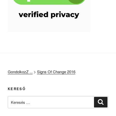
GondolkozZ ...
>
Signs Of Change 2016
KERESŐ
Keresés
Keresé
a
következő