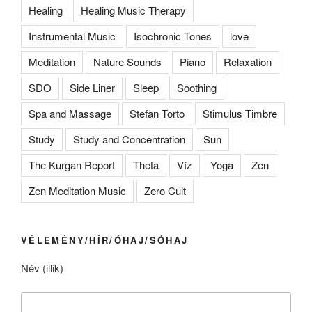
Healing
Healing Music Therapy
Instrumental Music
Isochronic Tones
love
Meditation
Nature Sounds
Piano
Relaxation
SDO
Side Liner
Sleep
Soothing
Spa and Massage
Stefan Torto
Stimulus Timbre
Study
Study and Concentration
Sun
The Kurgan Report
Theta
Víz
Yoga
Zen
Zen Meditation Music
Zero Cult
VÉLEMÉNY/HÍR/ÓHAJ/SÓHAJ
Név (illik)