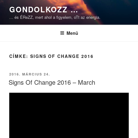
Tartalomhoz
GONDOLKOZZ …
… és ÉReZZ, mert ahol a figyelem, oTt az energia.
Menü
CÍMKE:
SIGNS OF CHANGE 2016
BEKÜLDVE:
2016. MÁRCIUS 24.
Signs Of Change 2016 – March