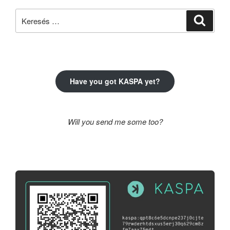
Keresés
Keresé
a
következő
kifejezésre:
Have you got KASPA yet?
Will you send me some too?