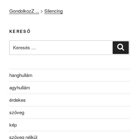
GondolkozZ ...
>
Silencing
KERESŐ
Keresés
Keresé
a
következő
kifejezésre:
hanghullám
agyhullám
érdekes
szöveg
kép
szöveg nélkül