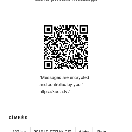
"Messages are encrypted
and controlled by you."
https://kasia.fyi/
CÍMKÉK
432 Hz
2016 IS STRANGE
Alpha
Beta