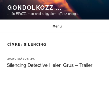
Tartalomhoz
GONDOLKOZZ …
… és ÉReZZ, mert ahol a figyelem, oTt az energia.
Menü
CÍMKE:
SILENCING
BEKÜLDVE:
2026. MÁJUS 20.
Silencing Detective Helen Grus – Trailer