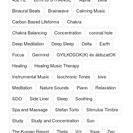
Binaural Beats
Brainwave
Calming Music
Carbon Based Lifeforms
Chakra
Chakra Balancing
Concentration
coronal hole
Deep Meditation
Deep Sleep
Delta
Earth
Focus
Germind
GYILKOSOK(K) és áldozatOK
Healing
Healing Music Therapy
Instrumental Music
Isochronic Tones
love
Meditation
Nature Sounds
Piano
Relaxation
SDO
Side Liner
Sleep
Soothing
Spa and Massage
Stefan Torto
Stimulus Timbre
Study
Study and Concentration
Sun
The Kurgan Report
Theta
Víz
Yoga
Zen