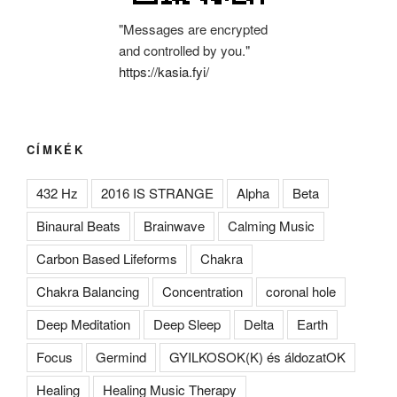
"Messages are encrypted
and controlled by you."
https://kasia.fyi/
CÍMKÉK
432 Hz
2016 IS STRANGE
Alpha
Beta
Binaural Beats
Brainwave
Calming Music
Carbon Based Lifeforms
Chakra
Chakra Balancing
Concentration
coronal hole
Deep Meditation
Deep Sleep
Delta
Earth
Focus
Germind
GYILKOSOK(K) és áldozatOK
Healing
Healing Music Therapy