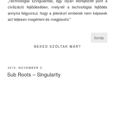
„Technológiai szingularitás, egy olyan előrejelzett pont a
civilizáció fejlődésében, melynél a technológiai fejlődés
annyira felgyorsul, hogy a jelenkori emberek nem képesek
azt teljesen megérteni és megjósolni.”
forrás
NEKED SZÓLTAK MÁR?
BEKÜLDVE:
2016. NOVEMBER 2.
Sub Roots – Singularity