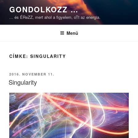
Tartalomhoz
GONDOLKOZZ …
… és ÉReZZ, mert ahol a figyelem, oTt az energia.
Menü
CÍMKE:
SINGULARITY
BEKÜLDVE:
2016. NOVEMBER 11.
Singularity