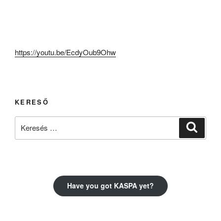
https://youtu.be/EcdyOub9Ohw
KERESŐ
Keresés
Keresé
a
következő
kifejezésre:
Have you got KASPA yet?