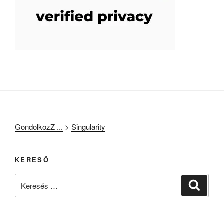
GondolkozZ ...
>
Singularity
KERESŐ
Keresés
Keresé
a
következő
kifejezésre: