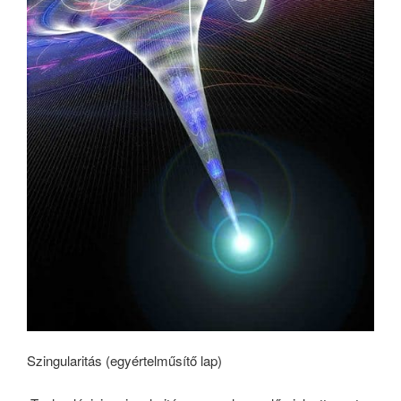
Szingularitás (egyértelműsítő lap)