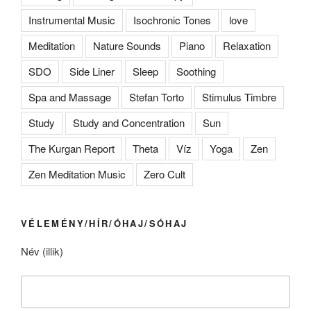
Instrumental Music
Isochronic Tones
love
Meditation
Nature Sounds
Piano
Relaxation
SDO
Side Liner
Sleep
Soothing
Spa and Massage
Stefan Torto
Stimulus Timbre
Study
Study and Concentration
Sun
The Kurgan Report
Theta
Víz
Yoga
Zen
Zen Meditation Music
Zero Cult
VÉLEMÉNY/HÍR/ÓHAJ/SÓHAJ
Név (illik)