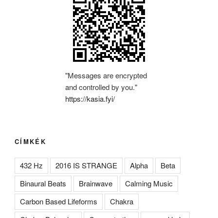
"Messages are encrypted
and controlled by you."
https://kasia.fyi/
CÍMKÉK
432 Hz
2016 IS STRANGE
Alpha
Beta
Binaural Beats
Brainwave
Calming Music
Carbon Based Lifeforms
Chakra