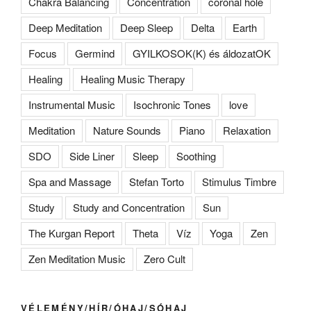
Chakra Balancing
Concentration
coronal hole
Deep Meditation
Deep Sleep
Delta
Earth
Focus
Germind
GYILKOSOK(K) és áldozatOK
Healing
Healing Music Therapy
Instrumental Music
Isochronic Tones
love
Meditation
Nature Sounds
Piano
Relaxation
SDO
Side Liner
Sleep
Soothing
Spa and Massage
Stefan Torto
Stimulus Timbre
Study
Study and Concentration
Sun
The Kurgan Report
Theta
Víz
Yoga
Zen
Zen Meditation Music
Zero Cult
VÉLEMÉNY/HÍR/ÓHAJ/SÓHAJ