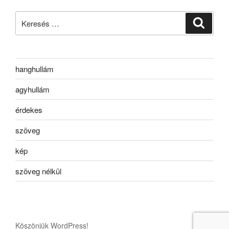
Keresés
Keresé
a
következő
kifejezésre:
hanghullám
agyhullám
érdekes
szöveg
kép
szöveg nélkül
Köszönjük WordPress!