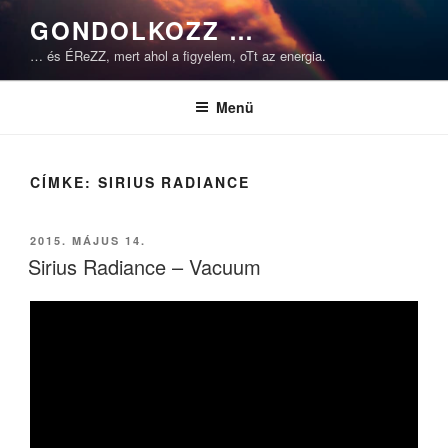
Tartalomhoz
GONDOLKOZZ …
… és ÉReZZ, mert ahol a figyelem, oTt az energia.
Menü
CÍMKE:
SIRIUS RADIANCE
BEKÜLDVE:
2015. MÁJUS 14.
Sirius Radiance – Vacuum