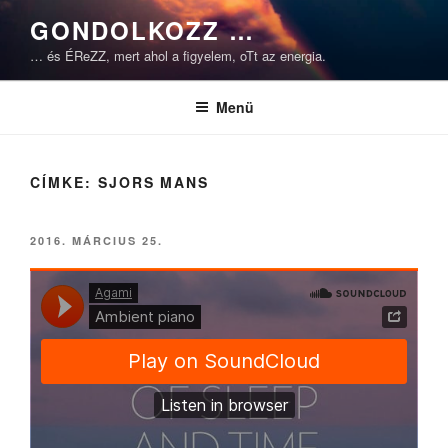
Tartalomhoz
GONDOLKOZZ …
… és ÉReZZ, mert ahol a figyelem, oTt az energia.
Menü
CÍMKE:
SJORS MANS
BEKÜLDVE:
2016. MÁRCIUS 25.