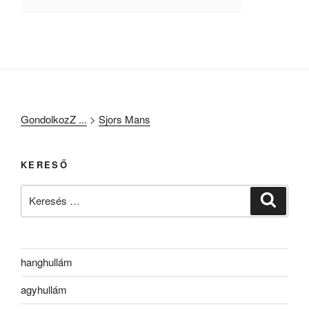
GondolkozZ ...
>
Sjors Mans
KERESŐ
Keresés
Keresé
a
következő
kifejezésre:
hanghullám
agyhullám