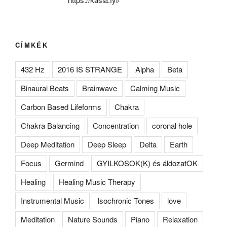
CÍMKÉK
432 Hz
2016 IS STRANGE
Alpha
Beta
Binaural Beats
Brainwave
Calming Music
Carbon Based Lifeforms
Chakra
Chakra Balancing
Concentration
coronal hole
Deep Meditation
Deep Sleep
Delta
Earth
Focus
Germind
GYILKOSOK(K) és áldozatOK
Healing
Healing Music Therapy
Instrumental Music
Isochronic Tones
love
Meditation
Nature Sounds
Piano
Relaxation