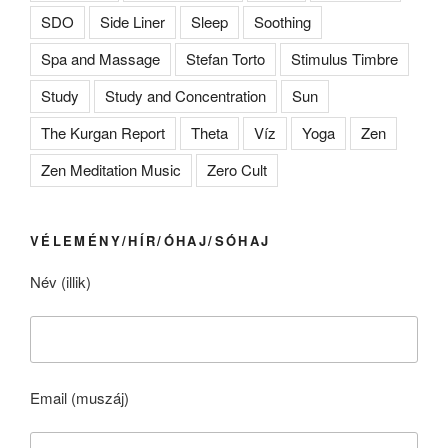
SDO
Side Liner
Sleep
Soothing
Spa and Massage
Stefan Torto
Stimulus Timbre
Study
Study and Concentration
Sun
The Kurgan Report
Theta
Víz
Yoga
Zen
Zen Meditation Music
Zero Cult
VÉLEMÉNY/HÍR/ÓHAJ/SÓHAJ
Név (illik)
Email (muszáj)