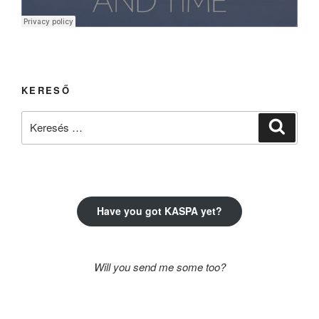
KERESŐ
Keresés
Keresé
a
következő
kifejezésre:
Have you got KASPA yet?
Will you send me some too?