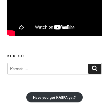
KERESŐ
Keresés
Keresé
a
következő
kifejezésre:
Have you got KASPA yet?