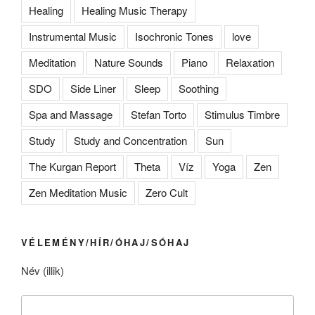
Healing
Healing Music Therapy
Instrumental Music
Isochronic Tones
love
Meditation
Nature Sounds
Piano
Relaxation
SDO
Side Liner
Sleep
Soothing
Spa and Massage
Stefan Torto
Stimulus Timbre
Study
Study and Concentration
Sun
The Kurgan Report
Theta
Víz
Yoga
Zen
Zen Meditation Music
Zero Cult
VÉLEMÉNY/HÍR/ÓHAJ/SÓHAJ
Név (illik)