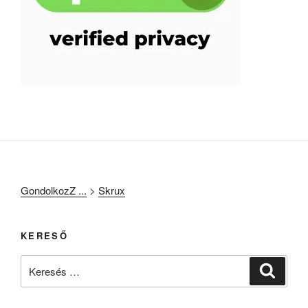
GondolkozZ ...
>
Skrux
KERESŐ
Keresés
Keresé
a
következő