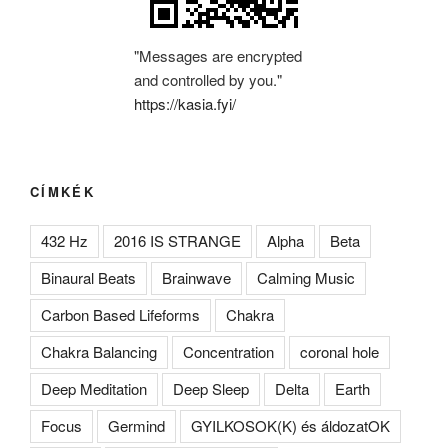
"Messages are encrypted
and controlled by you."
https://kasia.fyi/
CÍMKÉK
432 Hz
2016 IS STRANGE
Alpha
Beta
Binaural Beats
Brainwave
Calming Music
Carbon Based Lifeforms
Chakra
Chakra Balancing
Concentration
coronal hole
Deep Meditation
Deep Sleep
Delta
Earth
Focus
Germind
GYILKOSOK(K) és áldozatOK