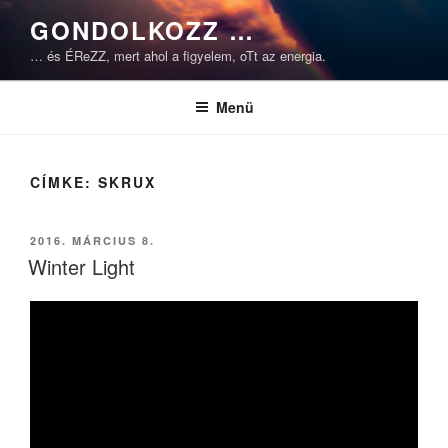
Tartalomhoz
GONDOLKOZZ …
… és ÉReZZ, mert ahol a figyelem, oTt az energia.
Menü
CÍMKE:
SKRUX
BEKÜLDVE:
2016. MÁRCIUS 8.
Winter Light