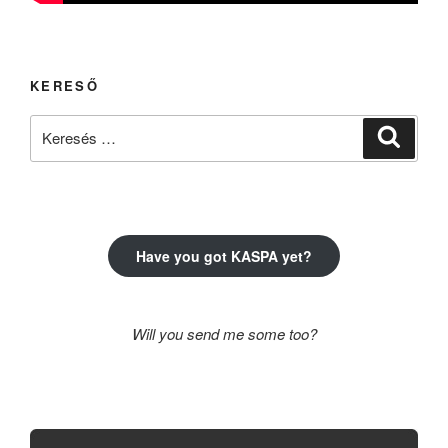
KERESŐ
Keresés
Keresé
a
következő
kifejezésre:
Have you got KASPA yet?
Will you send me some too?