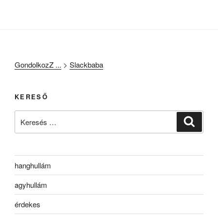
GondolkozZ ...
>
Slackbaba
KERESŐ
Keresés
Keresé
a
következő
kifejezésre:
hanghullám
agyhullám
érdekes