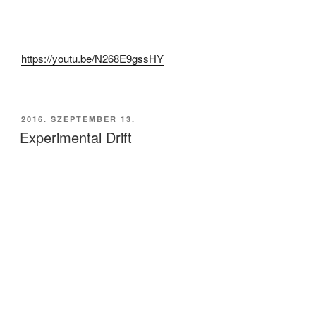
https://youtu.be/N268E9gssHY
BEKÜLDVE:
2016. SZEPTEMBER 13.
Experimental Drift