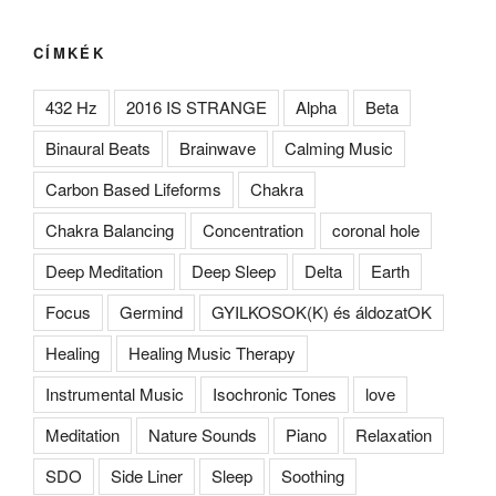
CÍMKÉK
432 Hz
2016 IS STRANGE
Alpha
Beta
Binaural Beats
Brainwave
Calming Music
Carbon Based Lifeforms
Chakra
Chakra Balancing
Concentration
coronal hole
Deep Meditation
Deep Sleep
Delta
Earth
Focus
Germind
GYILKOSOK(K) és áldozatOK
Healing
Healing Music Therapy
Instrumental Music
Isochronic Tones
love
Meditation
Nature Sounds
Piano
Relaxation
SDO
Side Liner
Sleep
Soothing