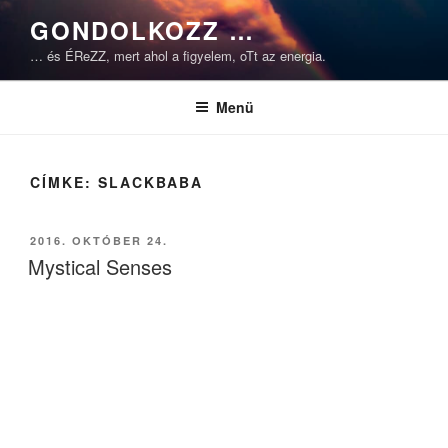
Tartalomhoz
GONDOLKOZZ …
… és ÉReZZ, mert ahol a figyelem, oTt az energia.
Menü
CÍMKE:
SLACKBABA
BEKÜLDVE:
2016. OKTÓBER 24.
Mystical Senses