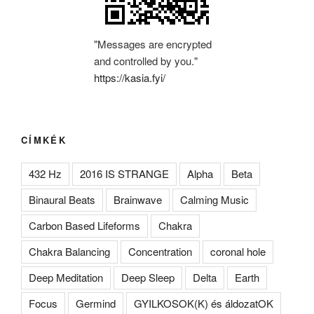
"Messages are encrypted
and controlled by you."
https://kasia.fyi/
CÍMKÉK
432 Hz
2016 IS STRANGE
Alpha
Beta
Binaural Beats
Brainwave
Calming Music
Carbon Based Lifeforms
Chakra
Chakra Balancing
Concentration
coronal hole
Deep Meditation
Deep Sleep
Delta
Earth
Focus
Germind
GYILKOSOK(K) és áldozatOK