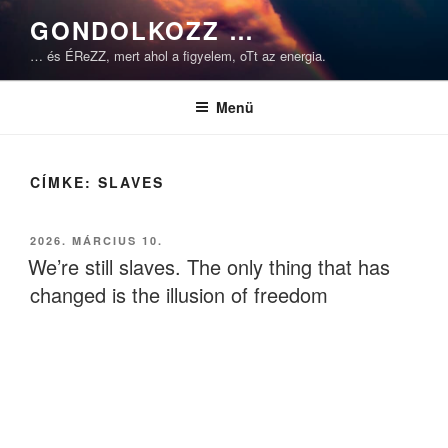
Tartalomhoz
GONDOLKOZZ …
… és ÉReZZ, mert ahol a figyelem, oTt az energia.
Menü
CÍMKE:
SLAVES
BEKÜLDVE:
2026. MÁRCIUS 10.
We’re still slaves. The only thing that has
changed is the illusion of freedom