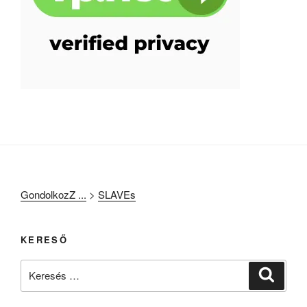
GondolkozZ ...
>
SLAVEs
KERESŐ
Keresés
Keresé
a
következő