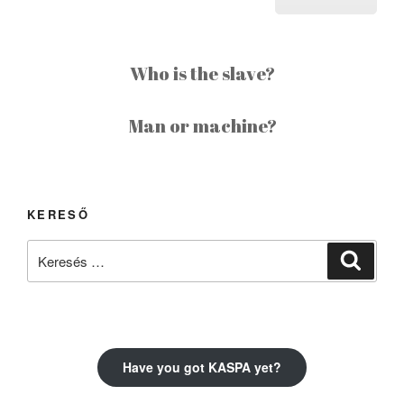
Who is the slave?
Man or machine?
KERESŐ
Keresés
Keresé
a
következő
kifejezésre:
Have you got KASPA yet?