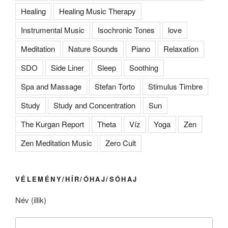
Healing
Healing Music Therapy
Instrumental Music
Isochronic Tones
love
Meditation
Nature Sounds
Piano
Relaxation
SDO
Side Liner
Sleep
Soothing
Spa and Massage
Stefan Torto
Stimulus Timbre
Study
Study and Concentration
Sun
The Kurgan Report
Theta
Víz
Yoga
Zen
Zen Meditation Music
Zero Cult
VÉLEMÉNY/HÍR/ÓHAJ/SÓHAJ
Név (illik)