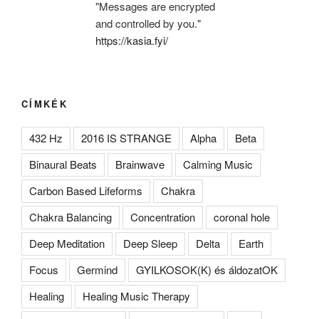
"Messages are encrypted
and controlled by you."
https://kasia.fyi/
CÍMKÉK
432 Hz
2016 IS STRANGE
Alpha
Beta
Binaural Beats
Brainwave
Calming Music
Carbon Based Lifeforms
Chakra
Chakra Balancing
Concentration
coronal hole
Deep Meditation
Deep Sleep
Delta
Earth
Focus
Germind
GYILKOSOK(K) és áldozatOK
Healing
Healing Music Therapy