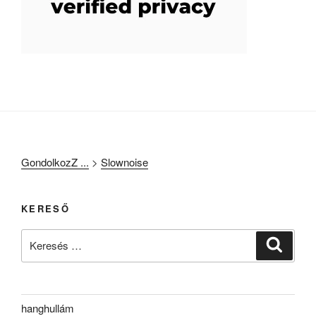
GondolkozZ ...
>
Slownoise
KERESŐ
Keresés
Keresé
a
következő
kifejezésre:
hanghullám