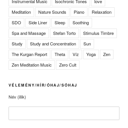
Instrumental Music
Isochronic Tones
love
Meditation
Nature Sounds
Piano
Relaxation
SDO
Side Liner
Sleep
Soothing
Spa and Massage
Stefan Torto
Stimulus Timbre
Study
Study and Concentration
Sun
The Kurgan Report
Theta
Víz
Yoga
Zen
Zen Meditation Music
Zero Cult
VÉLEMÉNY/HÍR/ÓHAJ/SÓHAJ
Név (illik)