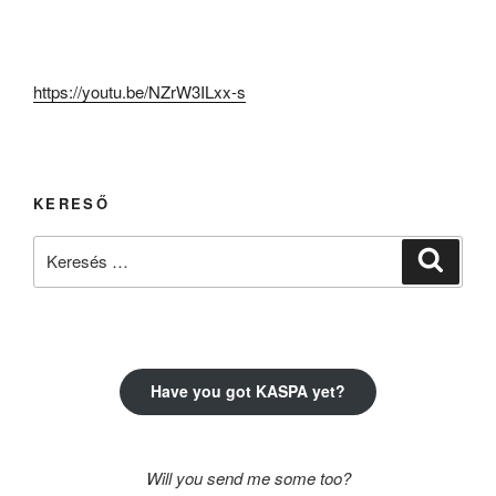
https://youtu.be/NZrW3ILxx-s
KERESŐ
Keresés
Keresé
a
következő
kifejezésre:
Have you got KASPA yet?
Will you send me some too?