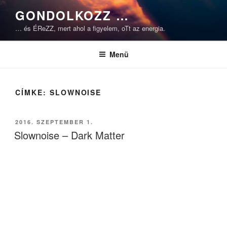
Tartalomhoz
GONDOLKOZZ …
… és ÉReZZ, mert ahol a figyelem, oTt az energia.
Menü
CÍMKE:
SLOWNOISE
BEKÜLDVE:
2016. SZEPTEMBER 1.
Slownoise – Dark Matter