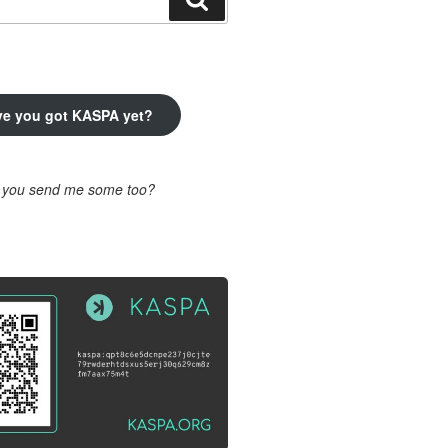
ve you got KASPA yet?
l you send me some too?