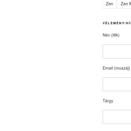
Zen
Zen M
VÉLEMÉNY/HÍ
Név (illik)
Email (muszáj)
Tárgy