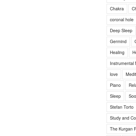
Chakra
Ch
coronal hole
Deep Sleep
Germind
Healing
H
Instrumental
love
Medit
Piano
Rel
Sleep
Soo
Stefan Torto
Study and Co
The Kurgan R