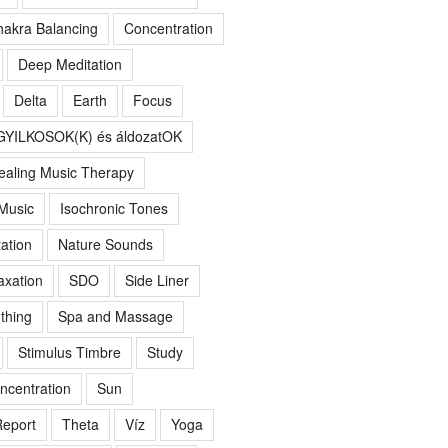
akra Balancing
Concentration
Deep Meditation
Delta
Earth
Focus
GYILKOSOK(K) és áldozatOK
ealing Music Therapy
 Music
Isochronic Tones
ation
Nature Sounds
axation
SDO
Side Liner
thing
Spa and Massage
Stimulus Timbre
Study
ncentration
Sun
eport
Theta
Víz
Yoga