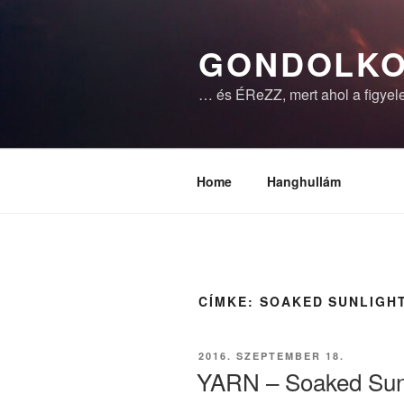
Tartalomhoz
GONDOLKO
… és ÉReZZ, mert ahol a figyele
Home
Hanghullám
CÍMKE:
SOAKED SUNLIGH
BEKÜLDVE:
2016. SZEPTEMBER 18.
YARN – Soaked Sun