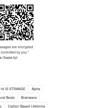
ssages are encrypted
 controlled by you."
s://kasia.fyi/
016 IS STRANGE
Alpha
ural Beats
Brainwave
c
Carbon Based Lifeforms