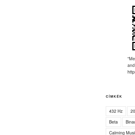
"Me
and
http
CÍMKÉK
432 Hz
2
Beta
Bina
Calming Musi