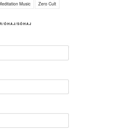
editation Music
Zero Cult
R/ÓHAJ/SÓHAJ