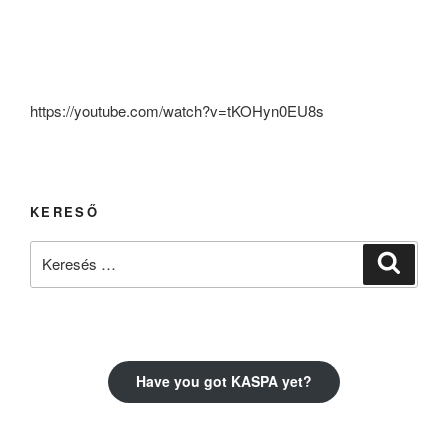
https://youtube.com/watch?v=tKOHyn0EU8s
KERESŐ
Keresés
Keresé
a
következő
kifejezésre:
Have you got KASPA yet?