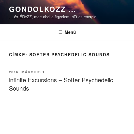
Tartalomhoz
GONDOLKOZZ …
… és ÉReZZ, mert ahol a figyelem, oTt az energia.
Menü
CÍMKE:
SOFTER PSYCHEDELIC SOUNDS
BEKÜLDVE:
2016. MÁRCIUS 1.
Infinite Excursions – Softer Psychedelic
Sounds