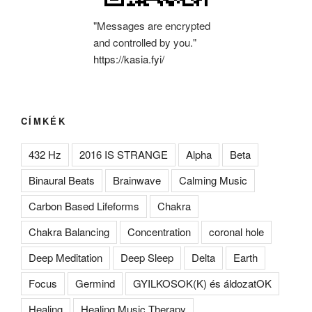
"Messages are encrypted
and controlled by you."
https://kasia.fyi/
CÍMKÉK
432 Hz
2016 IS STRANGE
Alpha
Beta
Binaural Beats
Brainwave
Calming Music
Carbon Based Lifeforms
Chakra
Chakra Balancing
Concentration
coronal hole
Deep Meditation
Deep Sleep
Delta
Earth
Focus
Germind
GYILKOSOK(K) és áldozatOK
Healing
Healing Music Therapy