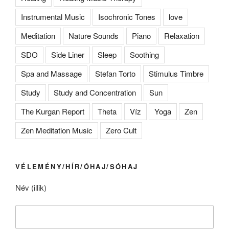
Instrumental Music
Isochronic Tones
love
Meditation
Nature Sounds
Piano
Relaxation
SDO
Side Liner
Sleep
Soothing
Spa and Massage
Stefan Torto
Stimulus Timbre
Study
Study and Concentration
Sun
The Kurgan Report
Theta
Víz
Yoga
Zen
Zen Meditation Music
Zero Cult
VÉLEMÉNY/HÍR/ÓHAJ/SÓHAJ
Név (illik)