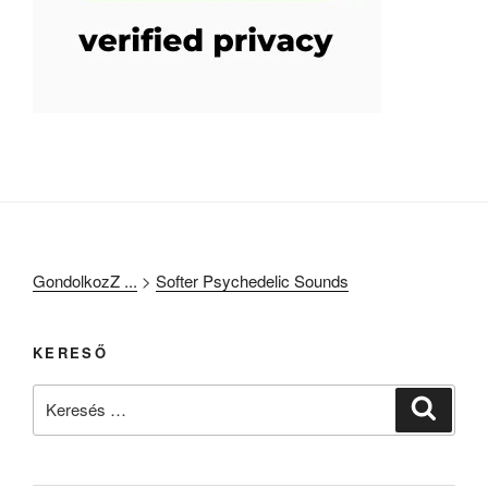
GondolkozZ ...
>
Softer Psychedelic Sounds
KERESŐ
Keresés
Keresé
a
következő
kifejezésre: