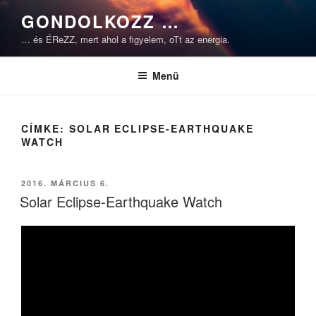
Tartalomhoz
GONDOLKOZZ …
… és ÉReZZ, mert ahol a figyelem, oTt az energia.
Menü
CÍMKE:
SOLAR ECLIPSE-EARTHQUAKE
WATCH
BEKÜLDVE:
2016. MÁRCIUS 6.
Solar Eclipse-Earthquake Watch