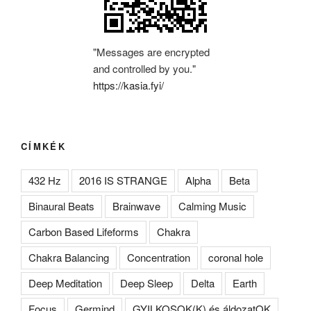
"Messages are encrypted
and controlled by you."
https://kasia.fyi/
CÍMKÉK
432 Hz
2016 IS STRANGE
Alpha
Beta
Binaural Beats
Brainwave
Calming Music
Carbon Based Lifeforms
Chakra
Chakra Balancing
Concentration
coronal hole
Deep Meditation
Deep Sleep
Delta
Earth
Focus
Germind
GYILKOSOK(K) és áldozatOK