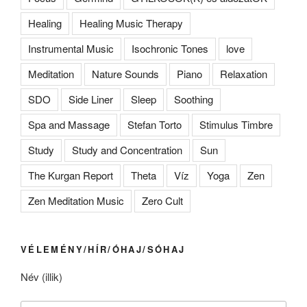
Healing
Healing Music Therapy
Instrumental Music
Isochronic Tones
love
Meditation
Nature Sounds
Piano
Relaxation
SDO
Side Liner
Sleep
Soothing
Spa and Massage
Stefan Torto
Stimulus Timbre
Study
Study and Concentration
Sun
The Kurgan Report
Theta
Víz
Yoga
Zen
Zen Meditation Music
Zero Cult
VÉLEMÉNY/HÍR/ÓHAJ/SÓHAJ
Név (illik)