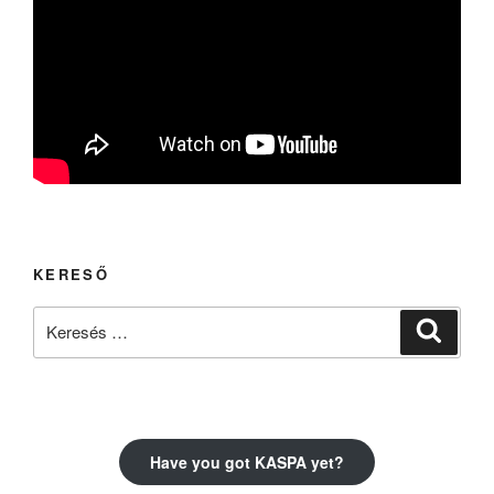
KERESŐ
Keresés
Keresé
a
következő
kifejezésre:
Have you got KASPA yet?