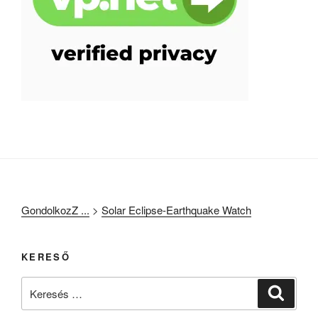
GondolkozZ ...
>
Solar Eclipse-Earthquake Watch
KERESŐ
Keresés
Keresé
a