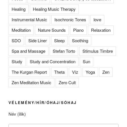
Healing
Healing Music Therapy
Instrumental Music
Isochronic Tones
love
Meditation
Nature Sounds
Piano
Relaxation
SDO
Side Liner
Sleep
Soothing
Spa and Massage
Stefan Torto
Stimulus Timbre
Study
Study and Concentration
Sun
The Kurgan Report
Theta
Víz
Yoga
Zen
Zen Meditation Music
Zero Cult
VÉLEMÉNY/HÍR/ÓHAJ/SÓHAJ
Név (illik)