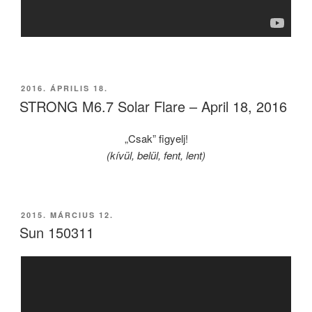
BEKÜLDVE:
2016. ÁPRILIS 18.
STRONG M6.7 Solar Flare – April 18, 2016
„Csak” figyelj!
(kívül, belül, fent, lent)
BEKÜLDVE:
2015. MÁRCIUS 12.
Sun 150311
Videólejátszó