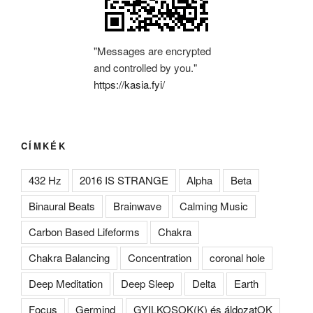
"Messages are encrypted
and controlled by you."
https://kasia.fyi/
CÍMKÉK
432 Hz
2016 IS STRANGE
Alpha
Beta
Binaural Beats
Brainwave
Calming Music
Carbon Based Lifeforms
Chakra
Chakra Balancing
Concentration
coronal hole
Deep Meditation
Deep Sleep
Delta
Earth
Focus
Germind
GYILKOSOK(K) és áldozatOK