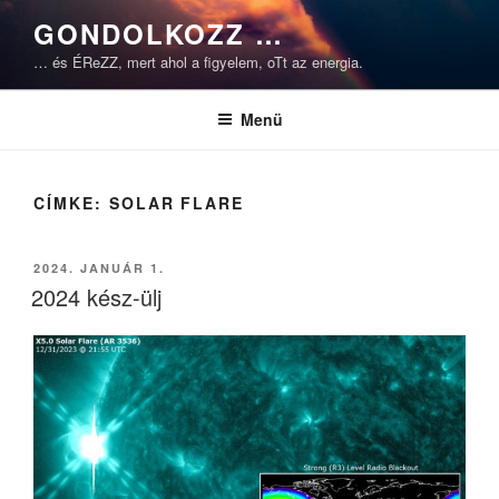
Tartalomhoz
GONDOLKOZZ …
… és ÉReZZ, mert ahol a figyelem, oTt az energia.
Menü
CÍMKE:
SOLAR FLARE
BEKÜLDVE:
2024. JANUÁR 1.
2024 kész-ülj