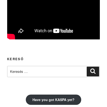
KERESŐ
Keresés
Keresé
a
következő
kifejezésre:
Have you got KASPA yet?