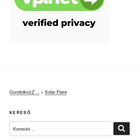
GondolkozZ ...
>
Solar Flare
KERESŐ
Keresés
Keresé
a
következő