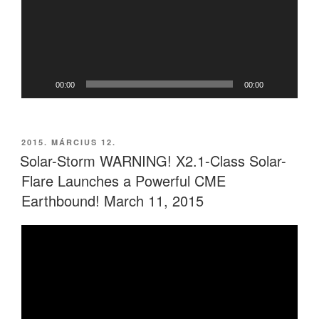
00:00
00:00
BEKÜLDVE:
2015. MÁRCIUS 12.
Solar-Storm WARNING! X2.1-Class Solar-
Flare Launches a Powerful CME
Earthbound! March 11, 2015