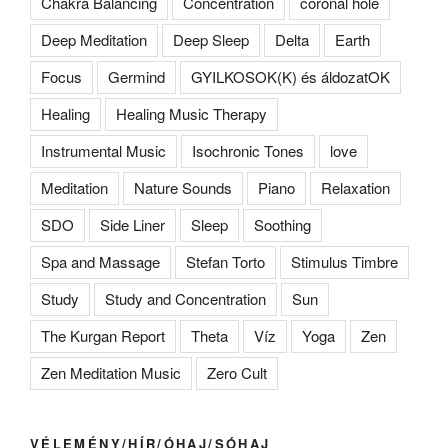
Chakra Balancing
Concentration
coronal hole
Deep Meditation
Deep Sleep
Delta
Earth
Focus
Germind
GYILKOSOK(K) és áldozatOK
Healing
Healing Music Therapy
Instrumental Music
Isochronic Tones
love
Meditation
Nature Sounds
Piano
Relaxation
SDO
Side Liner
Sleep
Soothing
Spa and Massage
Stefan Torto
Stimulus Timbre
Study
Study and Concentration
Sun
The Kurgan Report
Theta
Víz
Yoga
Zen
Zen Meditation Music
Zero Cult
VÉLEMÉNY/HÍR/ÓHAJ/SÓHAJ