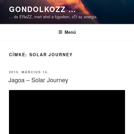
Tartalomhoz
GONDOLKOZZ …
… és ÉReZZ, mert ahol a figyelem, oTt az energia.
Menü
CÍMKE:
SOLAR JOURNEY
BEKÜLDVE:
2015. MÁRCIUS 14.
Jagoa – Solar Journey