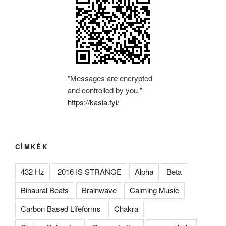
"Messages are encrypted
and controlled by you."
https://kasia.fyi/
CÍMKÉK
432 Hz
2016 IS STRANGE
Alpha
Beta
Binaural Beats
Brainwave
Calming Music
Carbon Based Lifeforms
Chakra