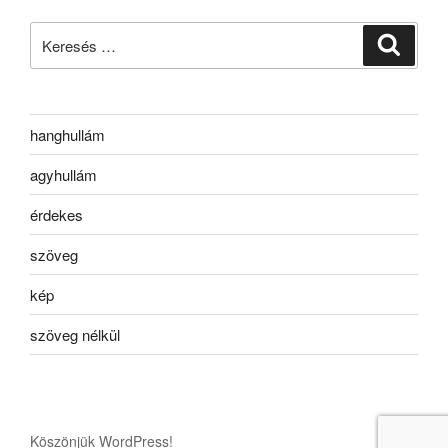
Keresés
Keresé
a
következő
kifejezésre:
hanghullám
agyhullám
érdekes
szöveg
kép
szöveg nélkül
Köszönjük WordPress!