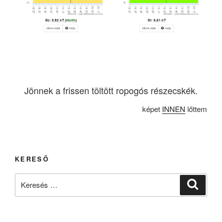
Jönnek a frissen töltött ropogós részecskék.
képet
INNEN
lőttem
KERESŐ
Keresés
Keresé
a
következő
kifejezésre: