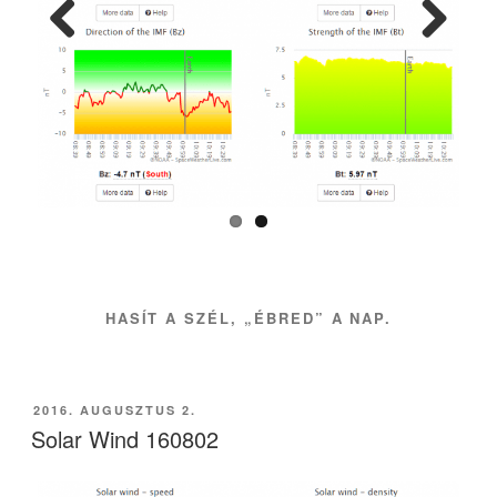
Previ
Next
ous
HASÍT A SZÉL, „ÉBRED” A NAP.
BEKÜLDVE:
2016. AUGUSZTUS 2.
Solar Wind 160802