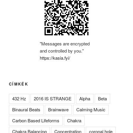
"Messages are encrypted
and controlled by you."
https://kasia.fyi/
CÍMKÉK
432 Hz
2016 IS STRANGE
Alpha
Beta
Binaural Beats
Brainwave
Calming Music
Carbon Based Lifeforms
Chakra
Chakra Balancing
Concentration
coronal hole