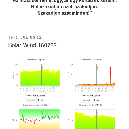
Ha most sem lehet úgy, ahogy kérted és kértem,
Hát szakadjon szét, szakadjon,
Szakadjon szét minden!”
BEKÜLDVE:
2016. JÚLIUS 22.
Solar Wind 160722