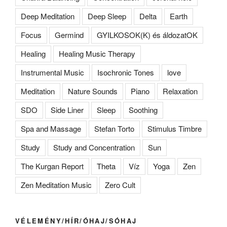
Deep Meditation
Deep Sleep
Delta
Earth
Focus
Germind
GYILKOSOK(K) és áldozatOK
Healing
Healing Music Therapy
Instrumental Music
Isochronic Tones
love
Meditation
Nature Sounds
Piano
Relaxation
SDO
Side Liner
Sleep
Soothing
Spa and Massage
Stefan Torto
Stimulus Timbre
Study
Study and Concentration
Sun
The Kurgan Report
Theta
Víz
Yoga
Zen
Zen Meditation Music
Zero Cult
VÉLEMÉNY/HÍR/ÓHAJ/SÓHAJ