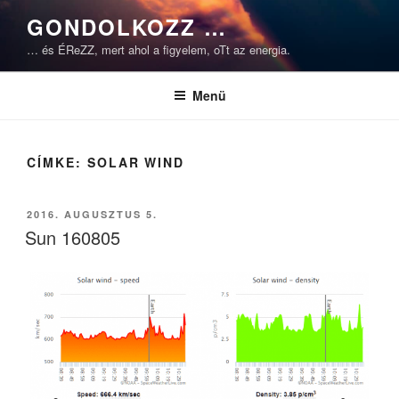
Tartalomhoz
GONDOLKOZZ …
… és ÉReZZ, mert ahol a figyelem, oTt az energia.
Menü
CÍMKE:
SOLAR WIND
BEKÜLDVE:
2016. AUGUSZTUS 5.
Sun 160805