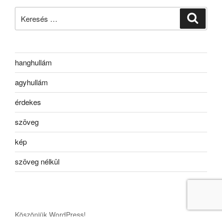
Keresés
Keresé
a
következő
kifejezésre:
hanghullám
agyhullám
érdekes
szöveg
kép
szöveg nélkül
Köszönjük WordPress!