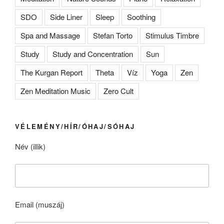
SDO
Side Liner
Sleep
Soothing
Spa and Massage
Stefan Torto
Stimulus Timbre
Study
Study and Concentration
Sun
The Kurgan Report
Theta
Víz
Yoga
Zen
Zen Meditation Music
Zero Cult
VÉLEMÉNY/HÍR/ÓHAJ/SÓHAJ
Név (illik)
Email (muszáj)