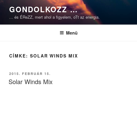
Tartalomhoz
GONDOLKOZZ …
… és ÉReZZ, mert ahol a figyelem, oTt az energia.
Menü
CÍMKE:
SOLAR WINDS MIX
BEKÜLDVE:
2015. FEBRUÁR 15.
Solar Winds Mix