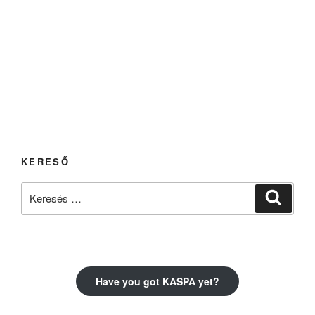
KERESŐ
Keresés
Keresé
a
következő
kifejezésre:
Have you got KASPA yet?