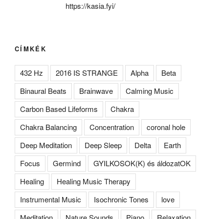
https://kasia.fyi/
CÍMKÉK
432 Hz
2016 IS STRANGE
Alpha
Beta
Binaural Beats
Brainwave
Calming Music
Carbon Based Lifeforms
Chakra
Chakra Balancing
Concentration
coronal hole
Deep Meditation
Deep Sleep
Delta
Earth
Focus
Germind
GYILKOSOK(K) és áldozatOK
Healing
Healing Music Therapy
Instrumental Music
Isochronic Tones
love
Meditation
Nature Sounds
Piano
Relaxation