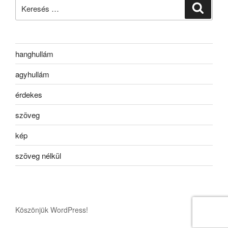
Keresés
Keresé
a
következő
kifejezésre:
hanghullám
agyhullám
érdekes
szöveg
kép
szöveg nélkül
Köszönjük WordPress!