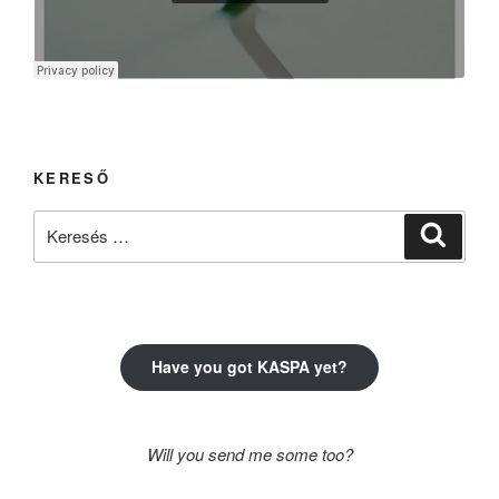
KERESŐ
Keresés
Keresé
a
következő
kifejezésre:
Have you got KASPA yet?
Will you send me some too?