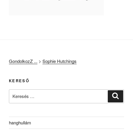
GondolkozZ ...
>
Sophie Hutchings
KERESŐ
Keresés
Keresé
a
következő
kifejezésre:
hanghullám