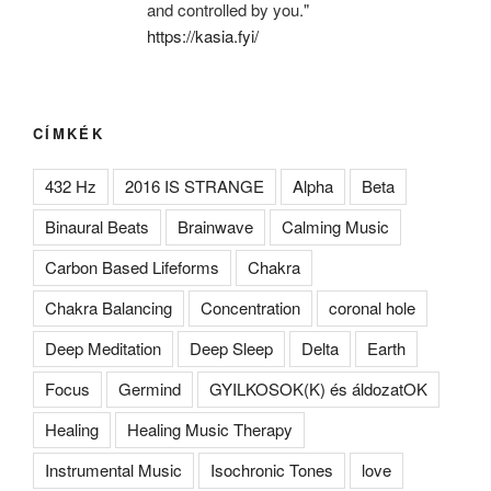
and controlled by you."
https://kasia.fyi/
CÍMKÉK
432 Hz
2016 IS STRANGE
Alpha
Beta
Binaural Beats
Brainwave
Calming Music
Carbon Based Lifeforms
Chakra
Chakra Balancing
Concentration
coronal hole
Deep Meditation
Deep Sleep
Delta
Earth
Focus
Germind
GYILKOSOK(K) és áldozatOK
Healing
Healing Music Therapy
Instrumental Music
Isochronic Tones
love