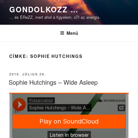
Tartalomhoz
GONDOLKOZZ …
… és ÉReZZ, mert ahol a figyelem, oTt az energia.
Menü
CÍMKE:
SOPHIE HUTCHINGS
BEKÜLDVE:
2016. JÚLIUS 28.
Sophie Hutchings – Wide Asleep