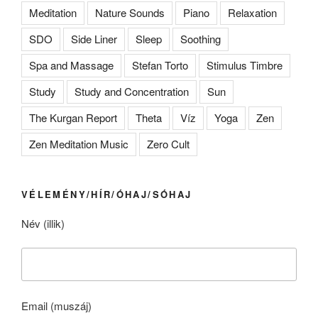
Meditation
Nature Sounds
Piano
Relaxation
SDO
Side Liner
Sleep
Soothing
Spa and Massage
Stefan Torto
Stimulus Timbre
Study
Study and Concentration
Sun
The Kurgan Report
Theta
Víz
Yoga
Zen
Zen Meditation Music
Zero Cult
VÉLEMÉNY/HÍR/ÓHAJ/SÓHAJ
Név (illik)
Email (muszáj)