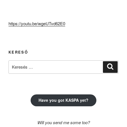
https://youtu.be/wgeUTvd62E0
KERESŐ
Keresés
Keresé
a
következő
kifejezésre:
Have you got KASPA yet?
Will you send me some too?