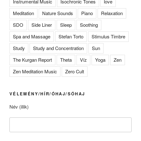
Instrumental Music
Isochronic Tones
love
Meditation
Nature Sounds
Piano
Relaxation
SDO
Side Liner
Sleep
Soothing
Spa and Massage
Stefan Torto
Stimulus Timbre
Study
Study and Concentration
Sun
The Kurgan Report
Theta
Víz
Yoga
Zen
Zen Meditation Music
Zero Cult
VÉLEMÉNY/HÍR/ÓHAJ/SÓHAJ
Név (illik)