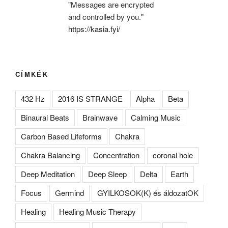
"Messages are encrypted
and controlled by you."
https://kasia.fyi/
CÍMKÉK
432 Hz
2016 IS STRANGE
Alpha
Beta
Binaural Beats
Brainwave
Calming Music
Carbon Based Lifeforms
Chakra
Chakra Balancing
Concentration
coronal hole
Deep Meditation
Deep Sleep
Delta
Earth
Focus
Germind
GYILKOSOK(K) és áldozatOK
Healing
Healing Music Therapy