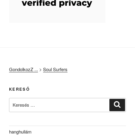
GondolkozZ ...
>
Soul Surfers
KERESŐ
Keresés
Keresé
a
következő
kifejezésre:
hanghullám