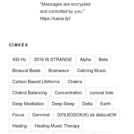
"Messages are encrypted
and controlled by you."
https://kasia.fyi/
CÍMKÉK
432 Hz
2016 IS STRANGE
Alpha
Beta
Binaural Beats
Brainwave
Calming Music
Carbon Based Lifeforms
Chakra
Chakra Balancing
Concentration
coronal hole
Deep Meditation
Deep Sleep
Delta
Earth
Focus
Germind
GYILKOSOK(K) és áldozatOK
Healing
Healing Music Therapy