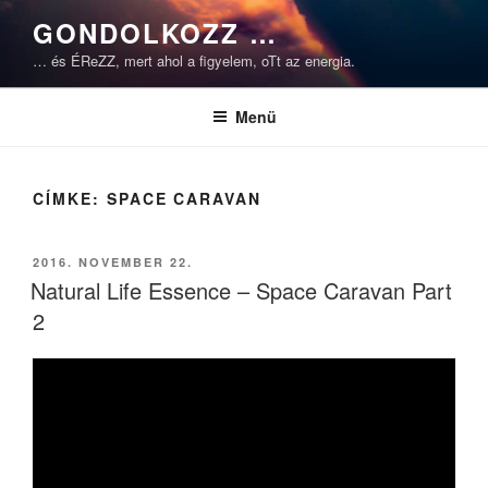
Tartalomhoz
GONDOLKOZZ …
… és ÉReZZ, mert ahol a figyelem, oTt az energia.
Menü
CÍMKE:
SPACE CARAVAN
BEKÜLDVE:
2016. NOVEMBER 22.
Natural Life Essence – Space Caravan Part
2