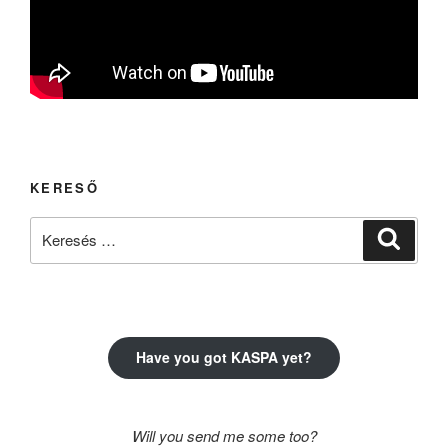
KERESŐ
Keresés
Keresé
a
következő
kifejezésre:
Have you got KASPA yet?
Will you send me some too?