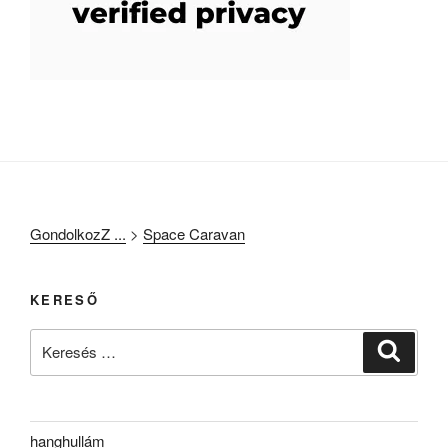
GondolkozZ ...
>
Space Caravan
KERESŐ
Keresés
Keresé
a
következő
kifejezésre:
hanghullám