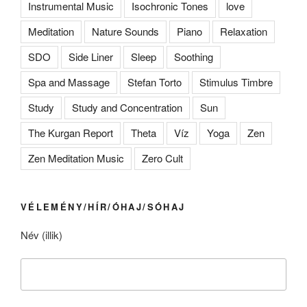
Instrumental Music
Isochronic Tones
love
Meditation
Nature Sounds
Piano
Relaxation
SDO
Side Liner
Sleep
Soothing
Spa and Massage
Stefan Torto
Stimulus Timbre
Study
Study and Concentration
Sun
The Kurgan Report
Theta
Víz
Yoga
Zen
Zen Meditation Music
Zero Cult
VÉLEMÉNY/HÍR/ÓHAJ/SÓHAJ
Név (illik)