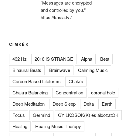
"Messages are encrypted
and controlled by you."
https://kasia.fyi/
CÍMKÉK
432 Hz
2016 IS STRANGE
Alpha
Beta
Binaural Beats
Brainwave
Calming Music
Carbon Based Lifeforms
Chakra
Chakra Balancing
Concentration
coronal hole
Deep Meditation
Deep Sleep
Delta
Earth
Focus
Germind
GYILKOSOK(K) és áldozatOK
Healing
Healing Music Therapy