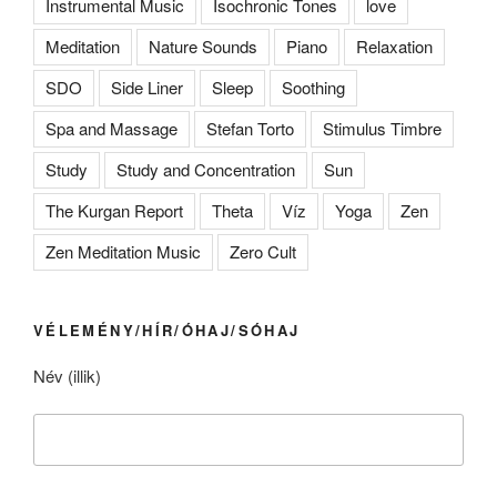
Instrumental Music
Isochronic Tones
love
Meditation
Nature Sounds
Piano
Relaxation
SDO
Side Liner
Sleep
Soothing
Spa and Massage
Stefan Torto
Stimulus Timbre
Study
Study and Concentration
Sun
The Kurgan Report
Theta
Víz
Yoga
Zen
Zen Meditation Music
Zero Cult
VÉLEMÉNY/HÍR/ÓHAJ/SÓHAJ
Név (illik)