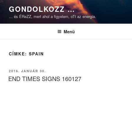
Tartalomhoz
GONDOLKOZZ …
… és ÉReZZ, mert ahol a figyelem, oTt az energia.
Menü
CÍMKE:
SPAIN
BEKÜLDVE:
2016. JANUÁR 30.
END TIMES SIGNS 160127