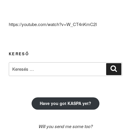
https://youtube.com/watch?v=W_CT4nKmC2I
KERESŐ
Keresés
Keresé
a
következő
kifejezésre:
Have you got KASPA yet?
Will you send me some too?