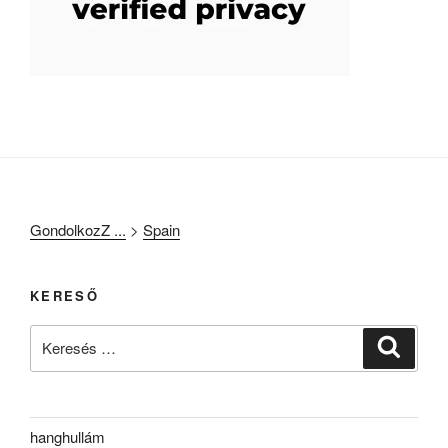
GondolkozZ ...
>
Spain
KERESŐ
Keresés
Keresé
a
következő
kifejezésre:
hanghullám