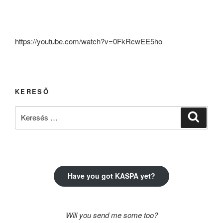
https://youtube.com/watch?v=0FkRcwEE5ho
KERESŐ
Keresés
Keresé
a
következő
kifejezésre:
Have you got KASPA yet?
Will you send me some too?