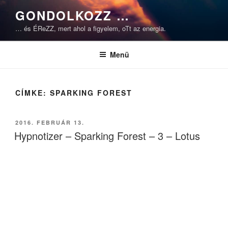
Tartalomhoz
GONDOLKOZZ …
… és ÉReZZ, mert ahol a figyelem, oTt az energia.
Menü
CÍMKE:
SPARKING FOREST
BEKÜLDVE:
2016. FEBRUÁR 13.
Hypnotizer – Sparking Forest – 3 – Lotus