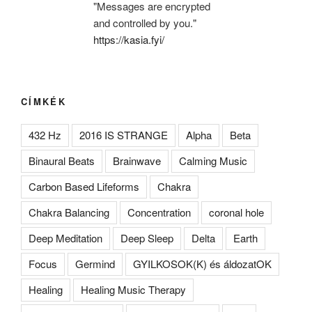
"Messages are encrypted
and controlled by you."
https://kasia.fyi/
CÍMKÉK
432 Hz
2016 IS STRANGE
Alpha
Beta
Binaural Beats
Brainwave
Calming Music
Carbon Based Lifeforms
Chakra
Chakra Balancing
Concentration
coronal hole
Deep Meditation
Deep Sleep
Delta
Earth
Focus
Germind
GYILKOSOK(K) és áldozatOK
Healing
Healing Music Therapy