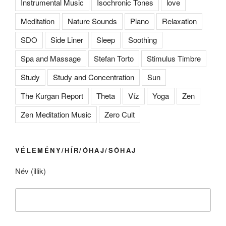
Instrumental Music
Isochronic Tones
love
Meditation
Nature Sounds
Piano
Relaxation
SDO
Side Liner
Sleep
Soothing
Spa and Massage
Stefan Torto
Stimulus Timbre
Study
Study and Concentration
Sun
The Kurgan Report
Theta
Víz
Yoga
Zen
Zen Meditation Music
Zero Cult
VÉLEMÉNY/HÍR/ÓHAJ/SÓHAJ
Név (illik)