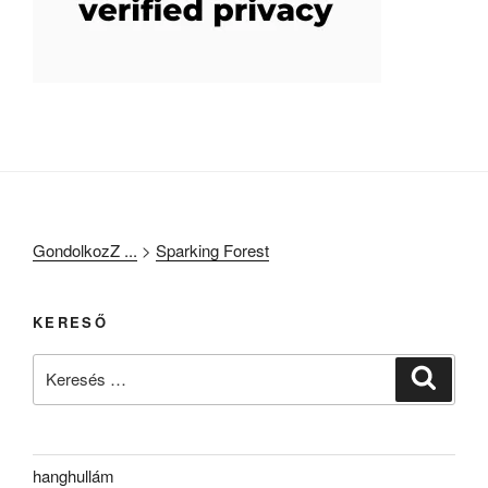
GondolkozZ ...
>
Sparking Forest
KERESŐ
Keresés
Keresé
a
következő
kifejezésre:
hanghullám