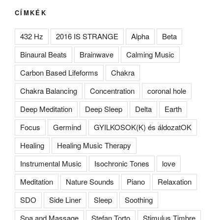
CÍMKÉK
432 Hz
2016 IS STRANGE
Alpha
Beta
Binaural Beats
Brainwave
Calming Music
Carbon Based Lifeforms
Chakra
Chakra Balancing
Concentration
coronal hole
Deep Meditation
Deep Sleep
Delta
Earth
Focus
Germind
GYILKOSOK(K) és áldozatOK
Healing
Healing Music Therapy
Instrumental Music
Isochronic Tones
love
Meditation
Nature Sounds
Piano
Relaxation
SDO
Side Liner
Sleep
Soothing
Spa and Massage
Stefan Torto
Stimulus Timbre