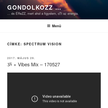
Tartalomhoz
GONDOLKOZZ …
… és ÉReZZ, mert ahol a figyelem, oTt az energia.
Menü
CÍMKE:
SPECTRUM VISION
BEKÜLDVE:
2017. MÁJUS 29.
ૐ + Vibes Mix – 170527