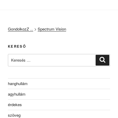
GondolkozZ ...
>
Spectrum Vision
KERESŐ
Keresés
Keresé
a
következő
kifejezésre:
hanghullám
agyhullám
érdekes
szöveg