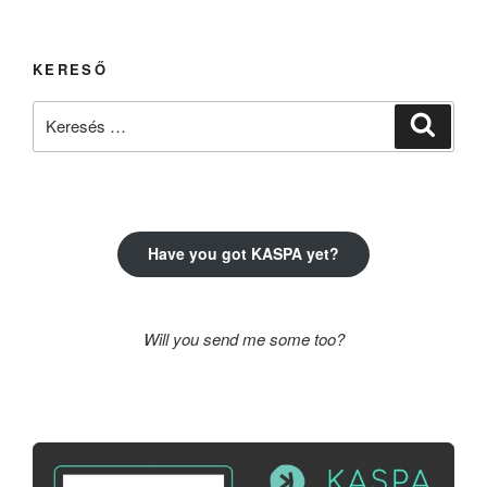
KERESŐ
Keresés
Keresé
a
következő
kifejezésre:
Have you got KASPA yet?
Will you send me some too?