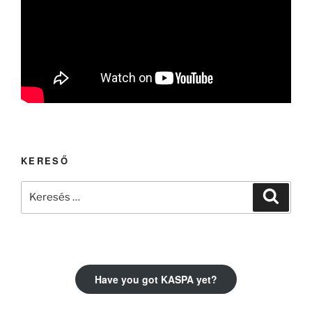
KERESŐ
Keresés
Keresé
a
következő
kifejezésre:
Have you got KASPA yet?