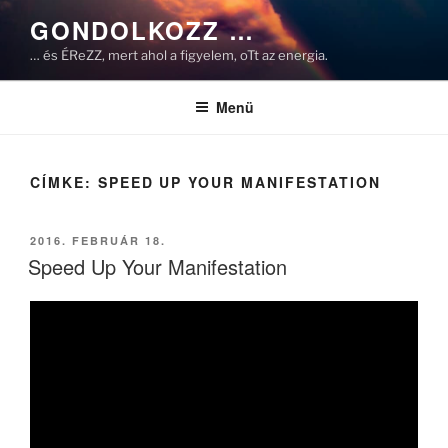
Tartalomhoz
GONDOLKOZZ …
… és ÉReZZ, mert ahol a figyelem, oTt az energia.
Menü
CÍMKE:
SPEED UP YOUR MANIFESTATION
BEKÜLDVE:
2016. FEBRUÁR 18.
Speed Up Your Manifestation