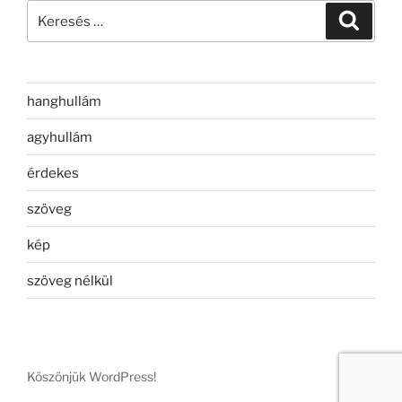
Keresés
Keresé
a
következő
kifejezésre:
hanghullám
agyhullám
érdekes
szöveg
kép
szöveg nélkül
Köszönjük WordPress!