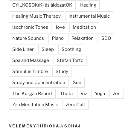
GYILKOSOK(K) és áldozatOK
Healing
Healing Music Therapy
Instrumental Music
Isochronic Tones
love
Meditation
Nature Sounds
Piano
Relaxation
SDO
Side Liner
Sleep
Soothing
Spa and Massage
Stefan Torto
Stimulus Timbre
Study
Study and Concentration
Sun
The Kurgan Report
Theta
Víz
Yoga
Zen
Zen Meditation Music
Zero Cult
VÉLEMÉNY/HÍR/ÓHAJ/SÓHAJ