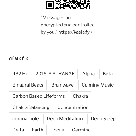
"Messages are
encrypted and controlled
by you."
https://kasia.fyi/
CÍMKÉK
432 Hz
2016 IS STRANGE
Alpha
Beta
Binaural Beats
Brainwave
Calming Music
Carbon Based Lifeforms
Chakra
Chakra Balancing
Concentration
coronal hole
Deep Meditation
Deep Sleep
Delta
Earth
Focus
Germind