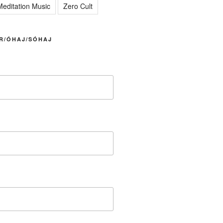
editation Music
Zero Cult
R/ÓHAJ/SÓHAJ