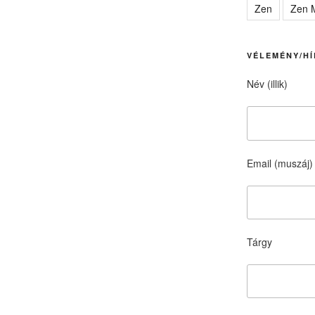
Zen
Zen M
VÉLEMÉNY/HÍ
Név (illik)
Email (muszáj)
Tárgy