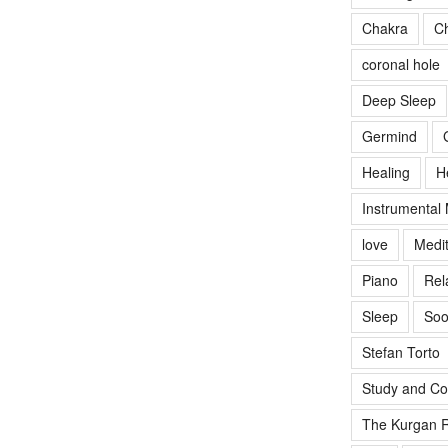
Chakra
Ch
coronal hole
Deep Sleep
Germind
Healing
H
Instrumental
love
Medit
Piano
Rel
Sleep
Soo
Stefan Torto
Study and Co
The Kurgan R