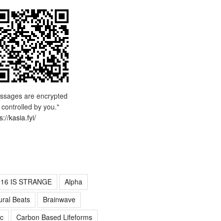
ssages are encrypted
 controlled by you."
s://kasia.fyi/
016 IS STRANGE
Alpha
ural Beats
Brainwave
c
Carbon Based Lifeforms