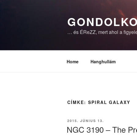
Tartalomhoz
GONDOLKO
… és ÉReZZ, mert ahol a figyele
Home
Hanghullám
CÍMKE:
SPIRAL GALAXY
BEKÜLDVE:
2015. JÚNIUS 13.
NGC 3190 – The Pr