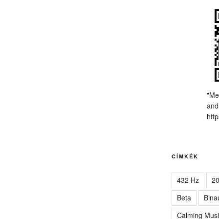
"Me
and
http
CÍMKÉK
432 Hz
2
Beta
Bina
Calming Musi