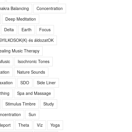
akra Balancing
Concentration
Deep Meditation
Delta
Earth
Focus
GYILKOSOK(K) és áldozatOK
ealing Music Therapy
 Music
Isochronic Tones
ation
Nature Sounds
axation
SDO
Side Liner
thing
Spa and Massage
Stimulus Timbre
Study
ncentration
Sun
eport
Theta
Víz
Yoga