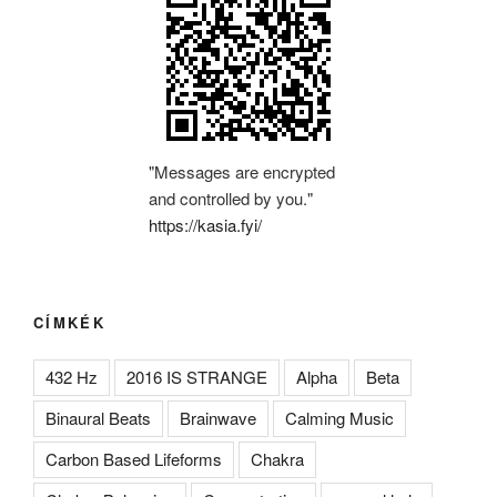
"Messages are encrypted
and controlled by you."
https://kasia.fyi/
CÍMKÉK
432 Hz
2016 IS STRANGE
Alpha
Beta
Binaural Beats
Brainwave
Calming Music
Carbon Based Lifeforms
Chakra