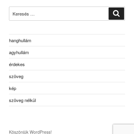
Keresés
Keresé
a
következő
kifejezésre:
hanghullám
agyhullám
érdekes
szöveg
kép
szöveg nélkül
Köszönjük WordPress!