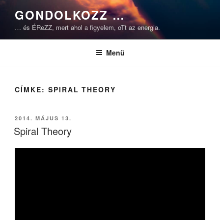
Tartalomhoz
GONDOLKOZZ …
… és ÉReZZ, mert ahol a figyelem, oTt az energia.
Menü
CÍMKE:
SPIRAL THEORY
BEKÜLDVE:
2014. MÁJUS 13.
Spiral Theory