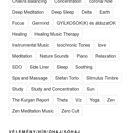
Chakra Balancing
Concentration
coronal hole
Deep Meditation
Deep Sleep
Delta
Earth
Focus
Germind
GYILKOSOK(K) és áldozatOK
Healing
Healing Music Therapy
Instrumental Music
Isochronic Tones
love
Meditation
Nature Sounds
Piano
Relaxation
SDO
Side Liner
Sleep
Soothing
Spa and Massage
Stefan Torto
Stimulus Timbre
Study
Study and Concentration
Sun
The Kurgan Report
Theta
Víz
Yoga
Zen
Zen Meditation Music
Zero Cult
VÉLEMÉNY/HÍR/ÓHAJ/SÓHAJ