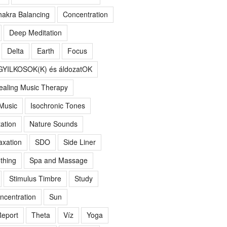
akra Balancing
Concentration
Deep Meditation
Delta
Earth
Focus
GYILKOSOK(K) és áldozatOK
ealing Music Therapy
 Music
Isochronic Tones
ation
Nature Sounds
axation
SDO
Side Liner
thing
Spa and Massage
Stimulus Timbre
Study
ncentration
Sun
eport
Theta
Víz
Yoga