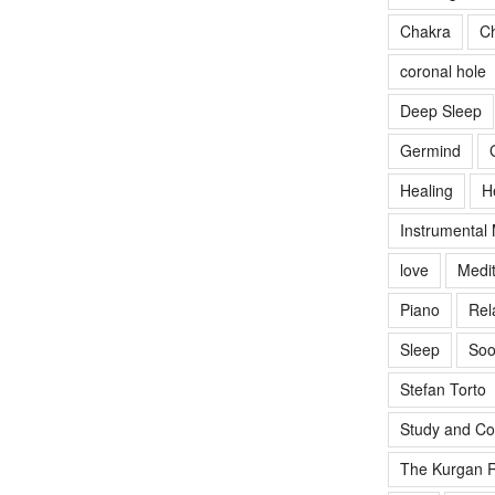
Chakra
Ch
coronal hole
Deep Sleep
Germind
Healing
H
Instrumental
love
Medit
Piano
Rel
Sleep
Soo
Stefan Torto
Study and Co
The Kurgan R