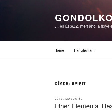
Tartalomhoz
GONDOLKO
… és ÉReZZ, mert ahol a figyele
Home
Hanghullám
CÍMKE:
SPIRIT
BEKÜLDVE:
2017. MÁJUS 10.
Ether Elemental Hea