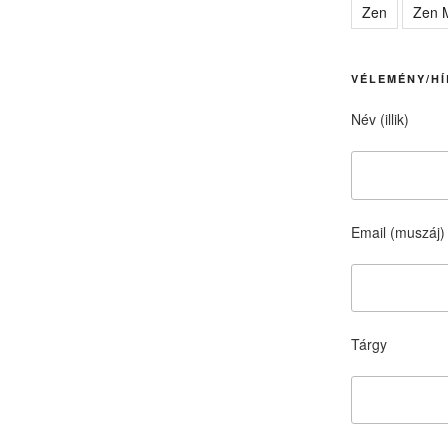
Zen
Zen M
VÉLEMÉNY/HÍ
Név (illik)
Email (muszáj)
Tárgy