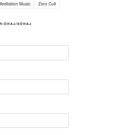
editation Music
Zero Cult
R/ÓHAJ/SÓHAJ