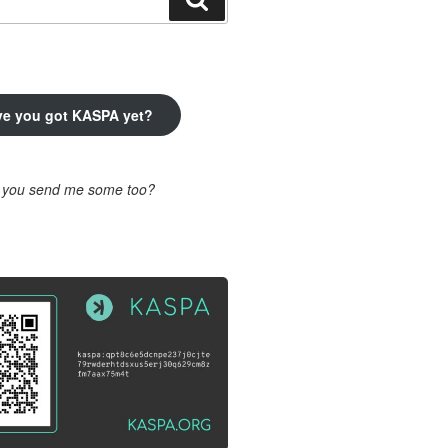
ve you got KASPA yet?
l you send me some too?