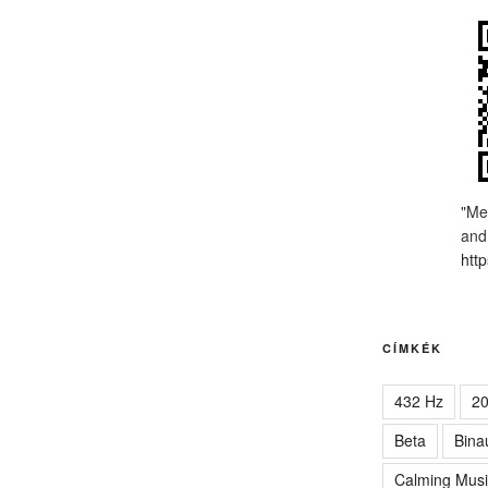
"Me
and
http
CÍMKÉK
432 Hz
2
Beta
Bina
Calming Musi