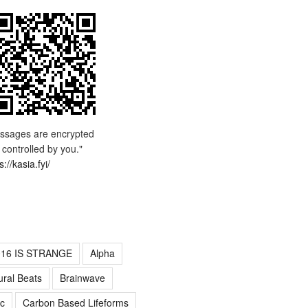
ssages are encrypted
 controlled by you."
s://kasia.fyi/
016 IS STRANGE
Alpha
ural Beats
Brainwave
c
Carbon Based Lifeforms