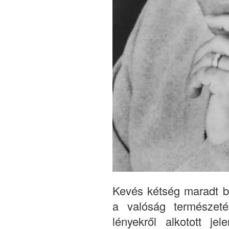
Kevés kétség maradt b
a valóság természeté
lényekről alkotott jel