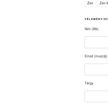
Zen
Zen M
VÉLEMÉNY/HÍ
Név (illik)
Email (muszáj)
Tárgy