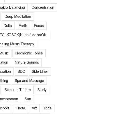
akra Balancing
Concentration
Deep Meditation
Delta
Earth
Focus
GYILKOSOK(K) és áldozatOK
ealing Music Therapy
 Music
Isochronic Tones
ation
Nature Sounds
axation
SDO
Side Liner
thing
Spa and Massage
Stimulus Timbre
Study
ncentration
Sun
eport
Theta
Víz
Yoga