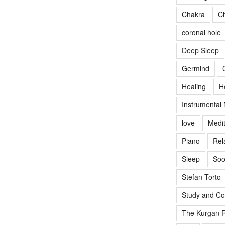
Chakra
Ch
coronal hole
Deep Sleep
Germind
Healing
H
Instrumental
love
Medit
Piano
Rel
Sleep
Soo
Stefan Torto
Study and Co
The Kurgan R