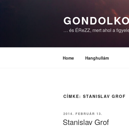
Tartalomhoz
GONDOLKO
… és ÉReZZ, mert ahol a figyele
Home
Hanghullám
CÍMKE:
STANISLAV GROF
BEKÜLDVE:
2014. FEBRUÁR 13.
Stanislav Grof