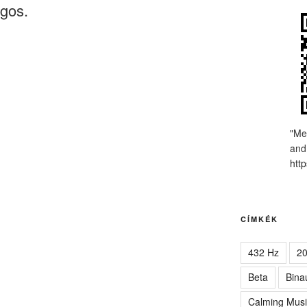
agos.
"Me
and
http
CÍMKÉK
432 Hz
2
Beta
Bina
Calming Musi