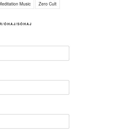
editation Music
Zero Cult
R/ÓHAJ/SÓHAJ