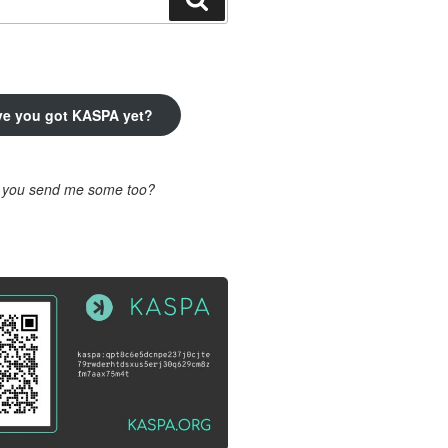
ve you got KASPA yet?
l you send me some too?