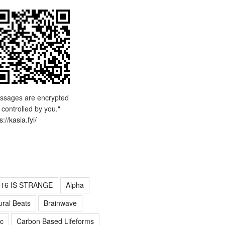
ssages are encrypted
 controlled by you."
s://kasia.fyi/
016 IS STRANGE
Alpha
ural Beats
Brainwave
c
Carbon Based Lifeforms