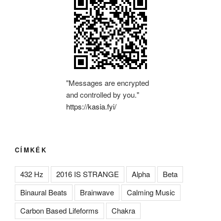
"Messages are encrypted
and controlled by you."
https://kasia.fyi/
CÍMKÉK
432 Hz
2016 IS STRANGE
Alpha
Beta
Binaural Beats
Brainwave
Calming Music
Carbon Based Lifeforms
Chakra