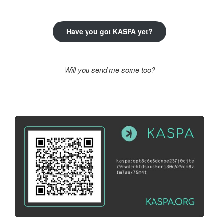
kifejezésre:
Have you got KASPA yet?
Will you send me some too?