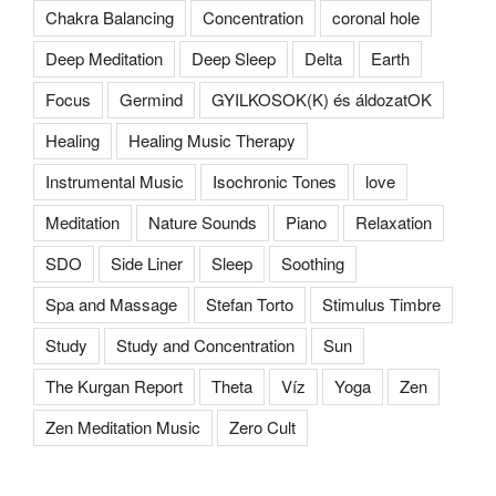
Chakra Balancing
Concentration
coronal hole
Deep Meditation
Deep Sleep
Delta
Earth
Focus
Germind
GYILKOSOK(K) és áldozatOK
Healing
Healing Music Therapy
Instrumental Music
Isochronic Tones
love
Meditation
Nature Sounds
Piano
Relaxation
SDO
Side Liner
Sleep
Soothing
Spa and Massage
Stefan Torto
Stimulus Timbre
Study
Study and Concentration
Sun
The Kurgan Report
Theta
Víz
Yoga
Zen
Zen Meditation Music
Zero Cult