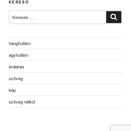
KERESŐ
Keresés
Keresé
a
következő
kifejezésre:
hanghullám
agyhullám
érdekes
szöveg
kép
szöveg nélkül