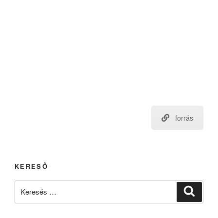
forrás
KERESŐ
Keresés
Keresé
a
következő