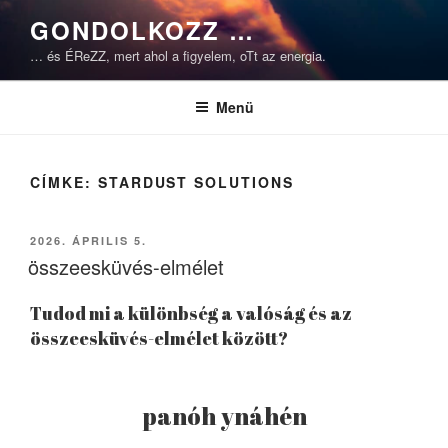
Tartalomhoz
GONDOLKOZZ …
… és ÉReZZ, mert ahol a figyelem, oTt az energia.
Menü
CÍMKE:
STARDUST SOLUTIONS
BEKÜLDVE:
2026. ÁPRILIS 5.
összeesküvés-elmélet
Tudod mi a különbség a valóság és az
összeesküvés-elmélet között?
panóh ynáhén