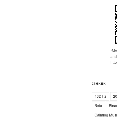
"Me
and
http
CÍMKÉK
432 Hz
2
Beta
Bina
Calming Musi