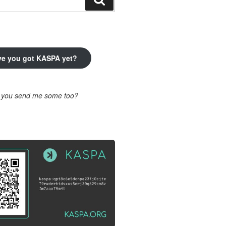
ve you got KASPA yet?
l you send me some too?