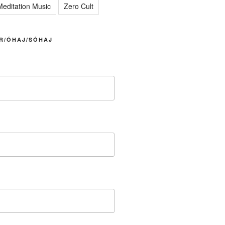
editation Music
Zero Cult
R/ÓHAJ/SÓHAJ