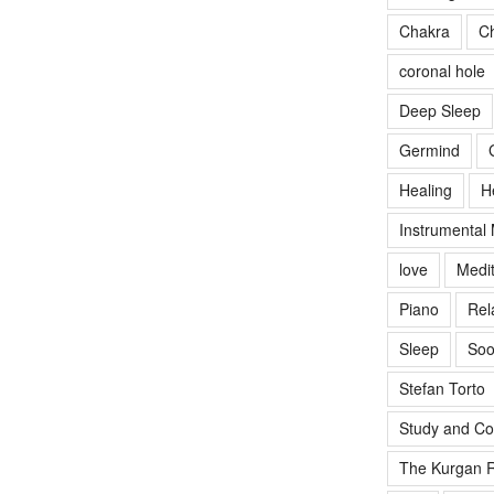
Chakra
Ch
coronal hole
Deep Sleep
Germind
Healing
H
Instrumental
love
Medit
Piano
Rel
Sleep
Soo
Stefan Torto
Study and Co
The Kurgan R