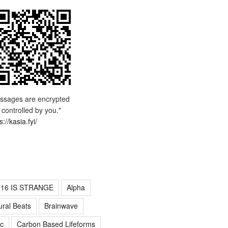
ssages are encrypted
 controlled by you."
s://kasia.fyi/
016 IS STRANGE
Alpha
ural Beats
Brainwave
c
Carbon Based Lifeforms