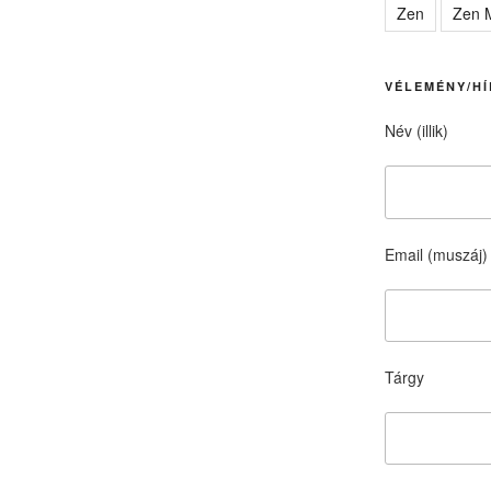
Zen
Zen M
VÉLEMÉNY/HÍ
Név (illik)
Email (muszáj)
Tárgy