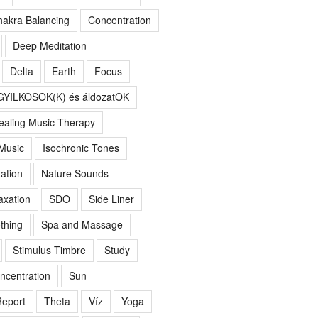
akra Balancing
Concentration
Deep Meditation
Delta
Earth
Focus
GYILKOSOK(K) és áldozatOK
ealing Music Therapy
 Music
Isochronic Tones
ation
Nature Sounds
axation
SDO
Side Liner
thing
Spa and Massage
Stimulus Timbre
Study
ncentration
Sun
eport
Theta
Víz
Yoga