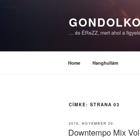
Tartalomhoz
GONDOLKO
… és ÉReZZ, mert ahol a figyele
Home
Hanghullám
CÍMKE:
STRANA 03
BEKÜLDVE:
2016. NOVEMBER 20.
Downtempo Mix Vol