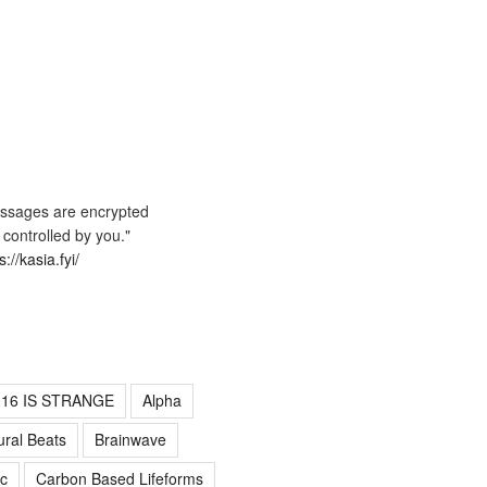
ssages are encrypted
 controlled by you."
s://kasia.fyi/
016 IS STRANGE
Alpha
ural Beats
Brainwave
c
Carbon Based Lifeforms