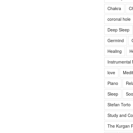
Chakra
Ch
coronal hole
Deep Sleep
Germind
Healing
H
Instrumental
love
Medit
Piano
Rel
Sleep
Soo
Stefan Torto
Study and Co
The Kurgan R