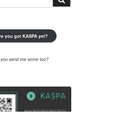
ve you got KASPA yet?
l you send me some too?