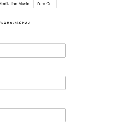
editation Music
Zero Cult
R/ÓHAJ/SÓHAJ