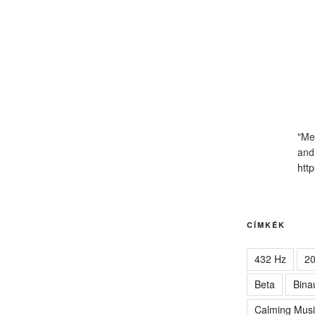
"Me
and
http
CÍMKÉK
432 Hz
2
Beta
Bina
Calming Musi