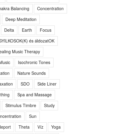
akra Balancing
Concentration
Deep Meditation
Delta
Earth
Focus
GYILKOSOK(K) és áldozatOK
ealing Music Therapy
 Music
Isochronic Tones
ation
Nature Sounds
axation
SDO
Side Liner
thing
Spa and Massage
Stimulus Timbre
Study
ncentration
Sun
eport
Theta
Víz
Yoga