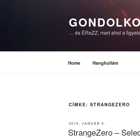
Tartalomhoz
GONDOLKO
… és ÉReZZ, mert ahol a figyele
Home
Hanghullám
CÍMKE:
STRANGEZERO
BEKÜLDVE:
2015. JANUÁR 4.
StrangeZero – Selec