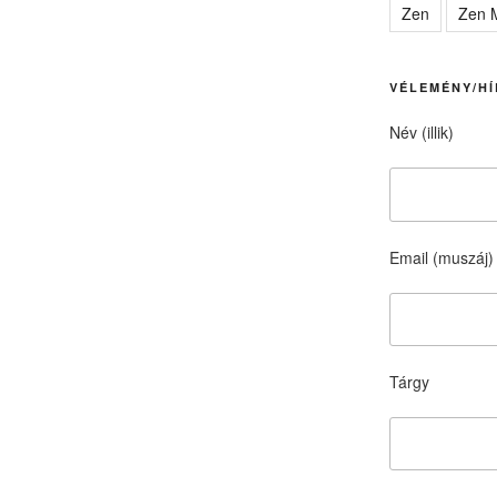
Zen
Zen M
VÉLEMÉNY/HÍ
Név (illik)
Email (muszáj)
Tárgy