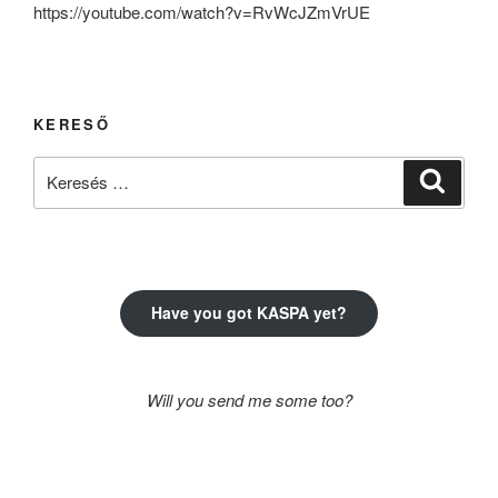
https://youtube.com/watch?v=RvWcJZmVrUE
KERESŐ
Keresés
Keresé
a
következő
kifejezésre:
Have you got KASPA yet?
Will you send me some too?