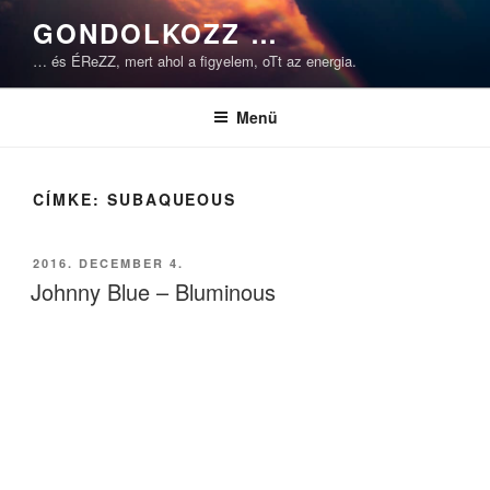
Tartalomhoz
GONDOLKOZZ …
… és ÉReZZ, mert ahol a figyelem, oTt az energia.
Menü
CÍMKE:
SUBAQUEOUS
BEKÜLDVE:
2016. DECEMBER 4.
Johnny Blue – Bluminous