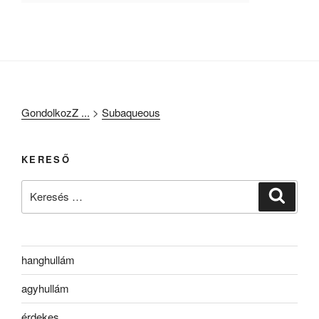
GondolkozZ ...
>
Subaqueous
KERESŐ
Keresés
Keresé
a
következő
kifejezésre:
hanghullám
agyhullám
érdekes