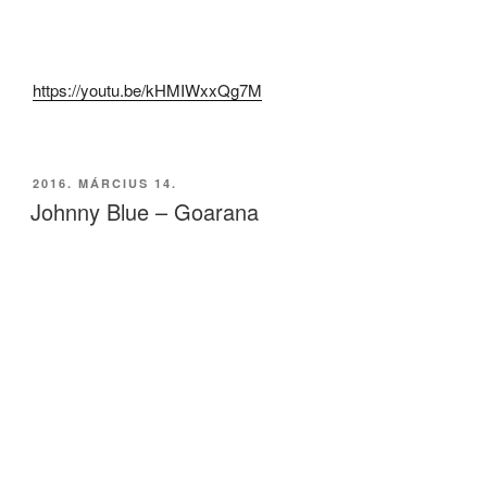
https://youtu.be/kHMIWxxQg7M
BEKÜLDVE:
2016. MÁRCIUS 14.
Johnny Blue – Goarana