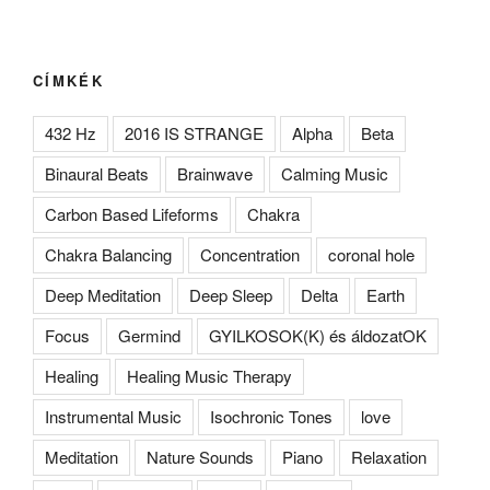
CÍMKÉK
432 Hz
2016 IS STRANGE
Alpha
Beta
Binaural Beats
Brainwave
Calming Music
Carbon Based Lifeforms
Chakra
Chakra Balancing
Concentration
coronal hole
Deep Meditation
Deep Sleep
Delta
Earth
Focus
Germind
GYILKOSOK(K) és áldozatOK
Healing
Healing Music Therapy
Instrumental Music
Isochronic Tones
love
Meditation
Nature Sounds
Piano
Relaxation