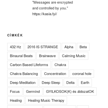
"Messages are encrypted
and controlled by you."
https://kasia.fyi/
CÍMKÉK
432 Hz
2016 IS STRANGE
Alpha
Beta
Binaural Beats
Brainwave
Calming Music
Carbon Based Lifeforms
Chakra
Chakra Balancing
Concentration
coronal hole
Deep Meditation
Deep Sleep
Delta
Earth
Focus
Germind
GYILKOSOK(K) és áldozatOK
Healing
Healing Music Therapy