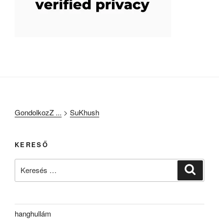
GondolkozZ ...
>
SuKhush
KERESŐ
Keresés
Keresé
a
következő
kifejezésre:
hanghullám