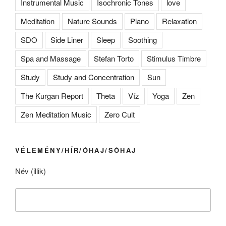
Instrumental Music
Isochronic Tones
love
Meditation
Nature Sounds
Piano
Relaxation
SDO
Side Liner
Sleep
Soothing
Spa and Massage
Stefan Torto
Stimulus Timbre
Study
Study and Concentration
Sun
The Kurgan Report
Theta
Víz
Yoga
Zen
Zen Meditation Music
Zero Cult
VÉLEMÉNY/HÍR/ÓHAJ/SÓHAJ
Név (illik)