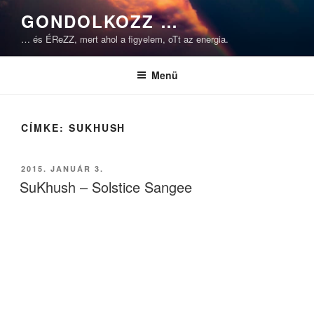
Tartalomhoz
GONDOLKOZZ …
… és ÉReZZ, mert ahol a figyelem, oTt az energia.
Menü
CÍMKE:
SUKHUSH
BEKÜLDVE:
2015. JANUÁR 3.
SuKhush – Solstice Sangee