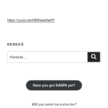
https://youtu.be/hB5heiw0w0Y
KERESŐ
Keresés
Keresé
a
következő
kifejezésre:
Have you got KASPA yet?
Will you send me some too?