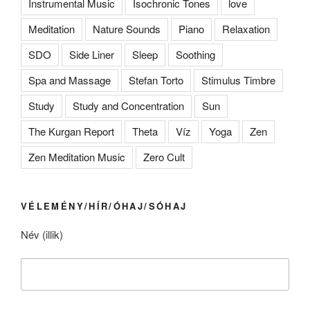
Instrumental Music
Isochronic Tones
love
Meditation
Nature Sounds
Piano
Relaxation
SDO
Side Liner
Sleep
Soothing
Spa and Massage
Stefan Torto
Stimulus Timbre
Study
Study and Concentration
Sun
The Kurgan Report
Theta
Víz
Yoga
Zen
Zen Meditation Music
Zero Cult
VÉLEMÉNY/HÍR/ÓHAJ/SÓHAJ
Név (illik)