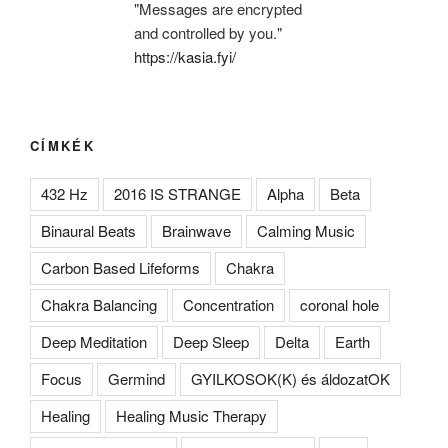
"Messages are encrypted
and controlled by you."
https://kasia.fyi/
CÍMKÉK
432 Hz
2016 IS STRANGE
Alpha
Beta
Binaural Beats
Brainwave
Calming Music
Carbon Based Lifeforms
Chakra
Chakra Balancing
Concentration
coronal hole
Deep Meditation
Deep Sleep
Delta
Earth
Focus
Germind
GYILKOSOK(K) és áldozatOK
Healing
Healing Music Therapy