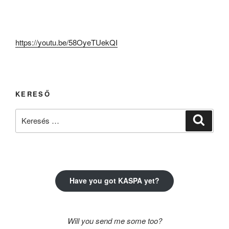
https://youtu.be/58OyeTUekQI
KERESŐ
Keresés
Keresé
a
következő
kifejezésre:
Have you got KASPA yet?
Will you send me some too?