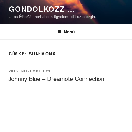
Tartalomhoz
GONDOLKOZZ …
… és ÉReZZ, mert ahol a figyelem, oTt az energia.
Menü
CÍMKE:
SUN:MONX
BEKÜLDVE:
2016. NOVEMBER 29.
Johnny Blue – Dreamote Connection