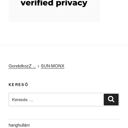
GondolkozZ ...
>
SUN:MONX
KERESŐ
Keresés
Keresé
a
következő
kifejezésre:
hanghullám