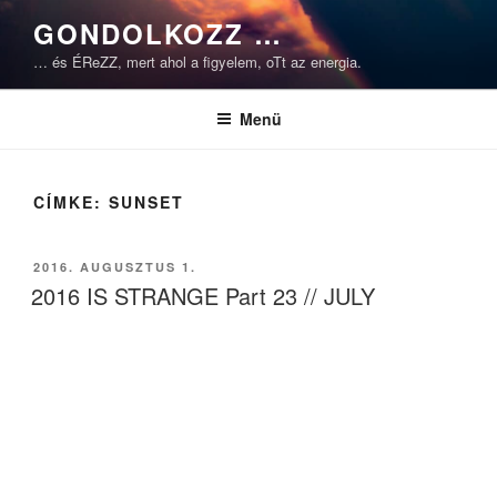
Tartalomhoz
GONDOLKOZZ …
… és ÉReZZ, mert ahol a figyelem, oTt az energia.
Menü
CÍMKE:
SUNSET
BEKÜLDVE:
2016. AUGUSZTUS 1.
2016 IS STRANGE Part 23 // JULY