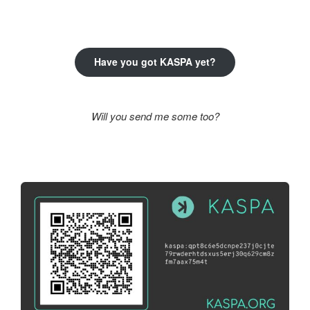
következő
kifejezésre:
Have you got KASPA yet?
Will you send me some too?