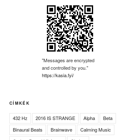
"Messages are encrypted
and controlled by you."
https://kasia.fyi/
CÍMKÉK
432 Hz
2016 IS STRANGE
Alpha
Beta
Binaural Beats
Brainwave
Calming Music