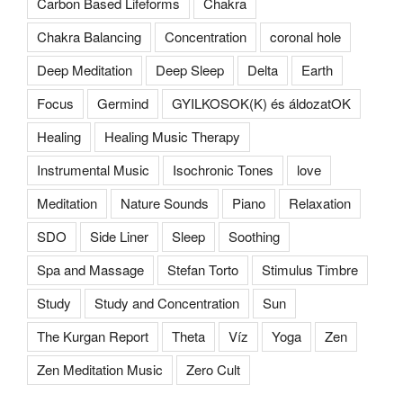
Carbon Based Lifeforms
Chakra
Chakra Balancing
Concentration
coronal hole
Deep Meditation
Deep Sleep
Delta
Earth
Focus
Germind
GYILKOSOK(K) és áldozatOK
Healing
Healing Music Therapy
Instrumental Music
Isochronic Tones
love
Meditation
Nature Sounds
Piano
Relaxation
SDO
Side Liner
Sleep
Soothing
Spa and Massage
Stefan Torto
Stimulus Timbre
Study
Study and Concentration
Sun
The Kurgan Report
Theta
Víz
Yoga
Zen
Zen Meditation Music
Zero Cult