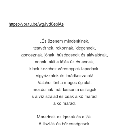
https://youtu.be/wgJvd0epiAs
„És üzenem mindenkinek,
testvérnek, rokonnak, idegennek,
gonosznak, jónak, hűségesnek és alávalónak,
annak, akit a fájás űz és annak,
kinek kezéhez vércseppek tapadnak:
vigyázzatok és imádkozzatok!
Valahol fönt a magos ég alatt
mozdulnak már lassan a csillagok
s a víz szalad és csak a kő marad,
a kő marad.
Maradnak az igazak és a jók.
A tiszták és békességesek.