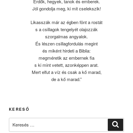
Erdők, hegyek, tanok és emberek.
Jól gondolja meg, ki mit cselekszik!
Likasszák már az égben fönt a rostát
s a csillagok tengelyét olajozzák
szorgalmas angyalok.
És lészen csillagfordulás megint
és miként hirdeti a Biblia:
megméretik az embernek fia
s ki mint vetett, azonképpen arat.
Mert elfut a víz és csak a kő marad,
de a kő marad.”
KERESŐ
Keresés
Keresé
a