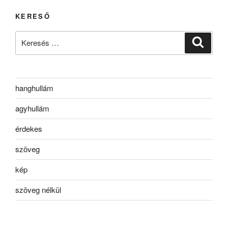
KERESŐ
Keresés
Keresé
a
következő
kifejezésre:
hanghullám
agyhullám
érdekes
szöveg
kép
szöveg nélkül