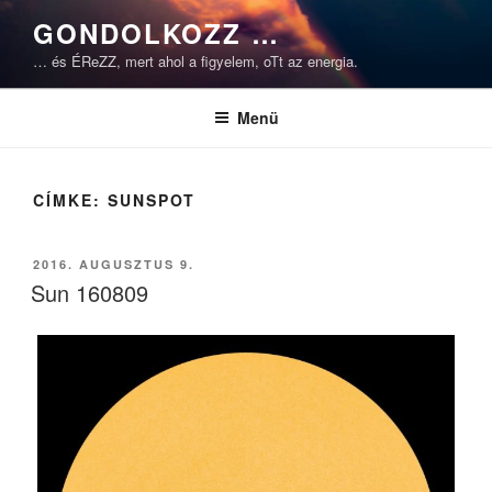
Tartalomhoz
GONDOLKOZZ …
… és ÉReZZ, mert ahol a figyelem, oTt az energia.
Menü
CÍMKE:
SUNSPOT
BEKÜLDVE:
2016. AUGUSZTUS 9.
Sun 160809