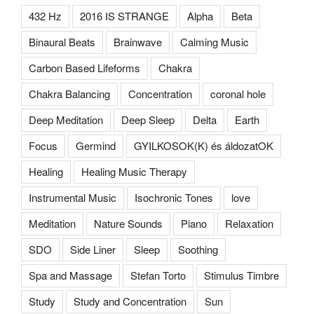
432 Hz
2016 IS STRANGE
Alpha
Beta
Binaural Beats
Brainwave
Calming Music
Carbon Based Lifeforms
Chakra
Chakra Balancing
Concentration
coronal hole
Deep Meditation
Deep Sleep
Delta
Earth
Focus
Germind
GYILKOSOK(K) és áldozatOK
Healing
Healing Music Therapy
Instrumental Music
Isochronic Tones
love
Meditation
Nature Sounds
Piano
Relaxation
SDO
Side Liner
Sleep
Soothing
Spa and Massage
Stefan Torto
Stimulus Timbre
Study
Study and Concentration
Sun