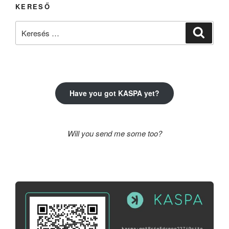
KERESŐ
Keresés
Keresé
a
következő
kifejezésre:
Have you got KASPA yet?
Will you send me some too?