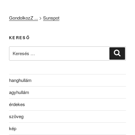
GondolkozZ ...
>
Sunspot
KERESŐ
Keresés
Keresé
a
következő
kifejezésre:
hanghullám
agyhullám
érdekes
szöveg
kép