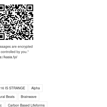
ssages are encrypted
 controlled by you."
s://kasia.fyi/
016 IS STRANGE
Alpha
ural Beats
Brainwave
c
Carbon Based Lifeforms