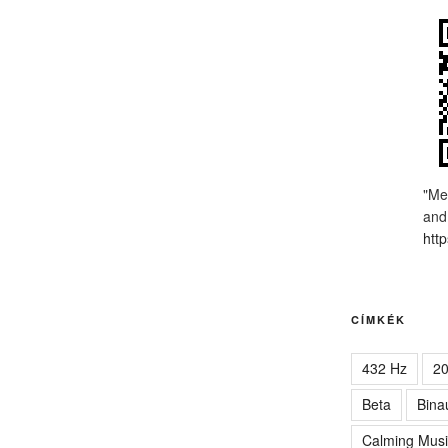
"Me
and
http
CÍMKÉK
432 Hz
2
Beta
Bina
Calming Musi