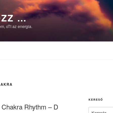
ZZ …
m, oTt az energia.
HAKRA
KERESŐ
a Chakra Rhythm – D
Keresés