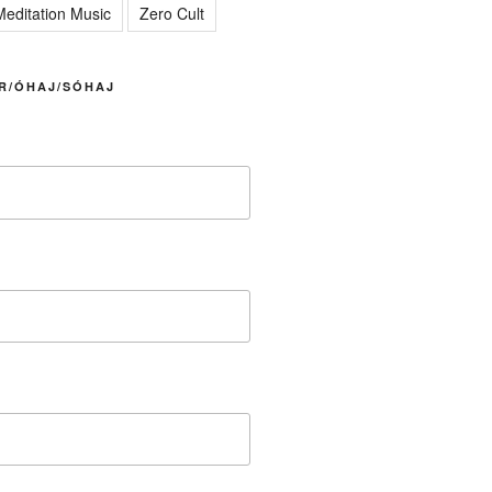
editation Music
Zero Cult
R/ÓHAJ/SÓHAJ