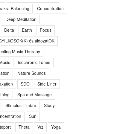
akra Balancing
Concentration
Deep Meditation
Delta
Earth
Focus
GYILKOSOK(K) és áldozatOK
ealing Music Therapy
 Music
Isochronic Tones
ation
Nature Sounds
axation
SDO
Side Liner
thing
Spa and Massage
Stimulus Timbre
Study
ncentration
Sun
eport
Theta
Víz
Yoga