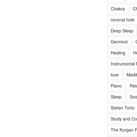
Chakra
Ch
coronal hole
Deep Sleep
Germind
Healing
H
Instrumental
love
Medit
Piano
Rel
Sleep
Soo
Stefan Torto
Study and Co
The Kurgan R