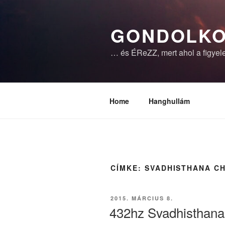
Tartalomhoz
GONDOLKO
… és ÉReZZ, mert ahol a figyele
Home
Hanghullám
CÍMKE:
SVADHISTHANA C
BEKÜLDVE:
2015. MÁRCIUS 8.
432hz Svadhisthan