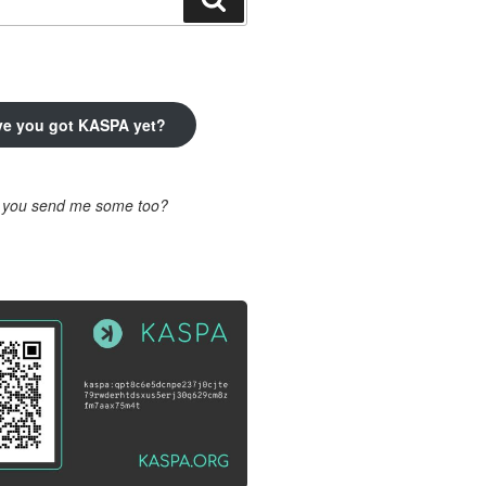
ve you got KASPA yet?
l you send me some too?