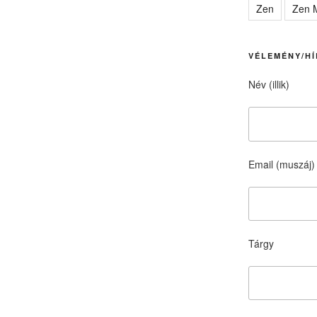
Zen
Zen M
VÉLEMÉNY/HÍ
Név (illik)
Email (muszáj)
Tárgy