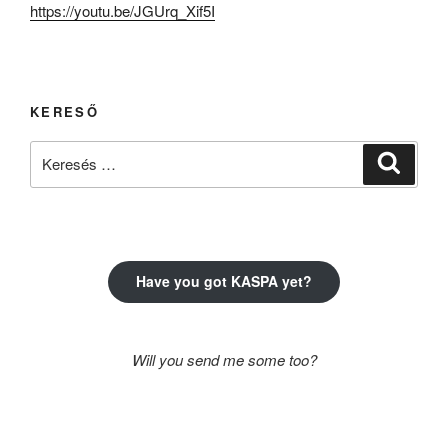
https://youtu.be/JGUrq_Xif5I
KERESŐ
Keresés
Keresé
a
következő
kifejezésre:
Have you got KASPA yet?
Will you send me some too?