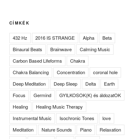
CÍMKÉK
432 Hz
2016 IS STRANGE
Alpha
Beta
Binaural Beats
Brainwave
Calming Music
Carbon Based Lifeforms
Chakra
Chakra Balancing
Concentration
coronal hole
Deep Meditation
Deep Sleep
Delta
Earth
Focus
Germind
GYILKOSOK(K) és áldozatOK
Healing
Healing Music Therapy
Instrumental Music
Isochronic Tones
love
Meditation
Nature Sounds
Piano
Relaxation