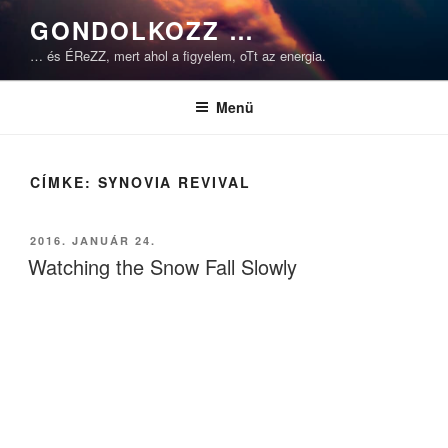
Tartalomhoz
GONDOLKOZZ …
… és ÉReZZ, mert ahol a figyelem, oTt az energia.
Menü
CÍMKE:
SYNOVIA REVIVAL
BEKÜLDVE:
2016. JANUÁR 24.
Watching the Snow Fall Slowly