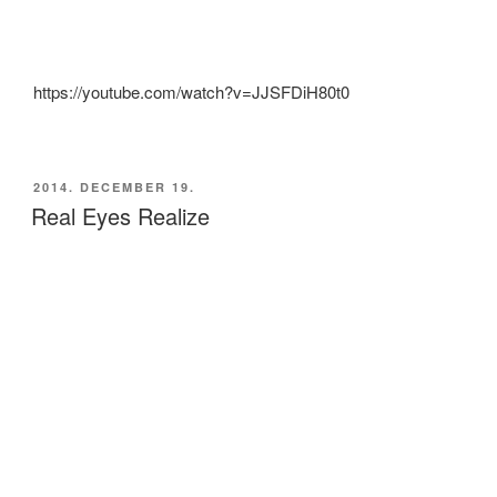
https://youtube.com/watch?v=JJSFDiH80t0
BEKÜLDVE:
2014. DECEMBER 19.
Real Eyes Realize