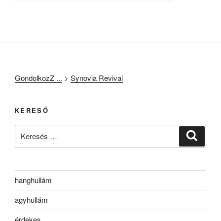
GondolkozZ ...
>
Synovia Revival
KERESŐ
Keresés
Keresé
a
következő
kifejezésre:
hanghullám
agyhullám
érdekes