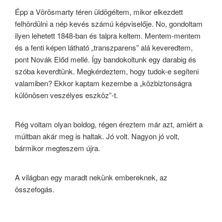
Épp a Vörösmarty téren üldögéltem, mikor elkezdett
felhördülni a nép kevés számú képviselője. No, gondoltam
ilyen lehetett 1848-ban és talpra keltem. Mentem-mentem
és a fenti képen látható „transzparens” alá keveredtem,
pont Novák Előd mellé. Így bandokoltunk egy darabig és
szóba keverdtünk. Megkérdeztem, hogy tudok-e segíteni
valamiben? Ekkor kaptam kezembe a „közbiztonságra
különösen veszélyes eszköz”-t.
Rég voltam olyan boldog, régen éreztem már azt, amiért a
múltban akár meg is haltak. Jó volt. Nagyon jó volt,
bármikor megteszem újra.
A világban egy maradt nekünk embereknek, az
összefogás.