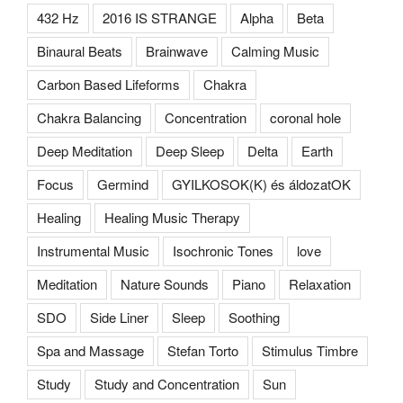
432 Hz
2016 IS STRANGE
Alpha
Beta
Binaural Beats
Brainwave
Calming Music
Carbon Based Lifeforms
Chakra
Chakra Balancing
Concentration
coronal hole
Deep Meditation
Deep Sleep
Delta
Earth
Focus
Germind
GYILKOSOK(K) és áldozatOK
Healing
Healing Music Therapy
Instrumental Music
Isochronic Tones
love
Meditation
Nature Sounds
Piano
Relaxation
SDO
Side Liner
Sleep
Soothing
Spa and Massage
Stefan Torto
Stimulus Timbre
Study
Study and Concentration
Sun