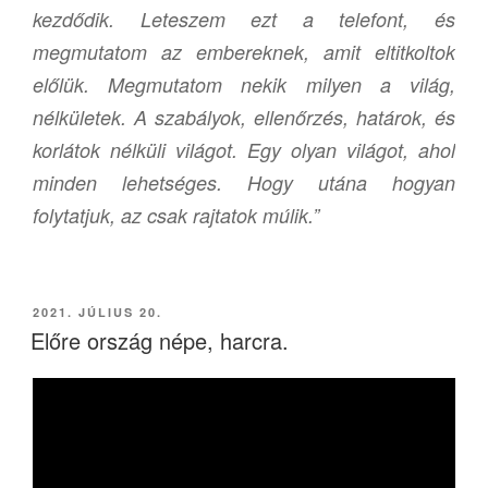
kezdődik. Leteszem ezt a telefont, és
megmutatom az embereknek, amit eltitkoltok
előlük. Megmutatom nekik milyen a világ,
nélkületek. A szabályok, ellenőrzés, határok, és
korlátok nélküli világot. Egy olyan világot, ahol
minden lehetséges. Hogy utána hogyan
folytatjuk, az csak rajtatok múlik.”
BEKÜLDVE:
2021. JÚLIUS 20.
Előre ország népe, harcra.