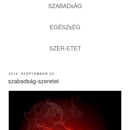
SZABADsÁG
EGÉSZsÉG
SZER-ETET
BEKÜLDVE:
2014. SZEPTEMBER 22.
szabadság-szeretet