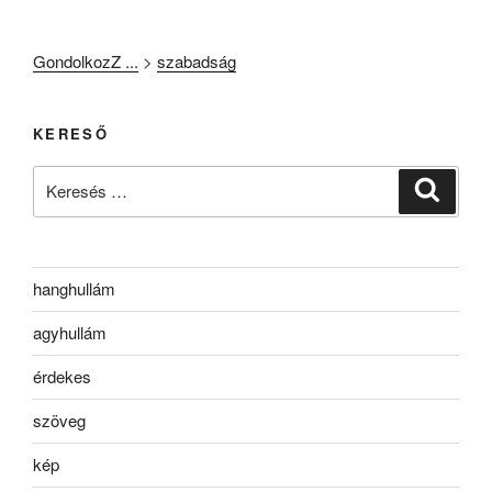
GondolkozZ ...
>
szabadság
KERESŐ
Keresés
Keresé
a
következő
kifejezésre:
hanghullám
agyhullám
érdekes
szöveg
kép