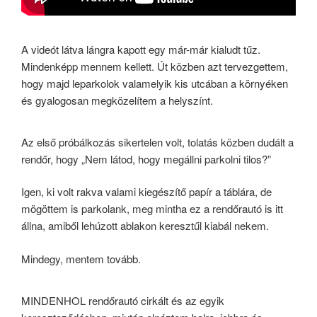
A videót látva lángra kapott egy már-már kialudt tűz.
Mindenképp mennem kellett. Út közben azt tervezgettem,
hogy majd leparkolok valamelyik kis utcában a környéken
és gyalogosan megközelítem a helyszínt.
Az első próbálkozás sikertelen volt, tolatás közben dudált a
rendőr, hogy „Nem látod, hogy megállni parkolni tilos?”
Igen, ki volt rakva valami kiegészítő papír a táblára, de
mögöttem is parkolank, meg mintha ez a rendőrautó is itt
állna, amiből lehúzott ablakon keresztűl kiabál nekem.
Mindegy, mentem tovább.
MINDENHOL rendőrautó cirkált és az egyik