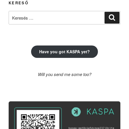
KERESŐ
Keresés
Keresé
a
következő
kifejezésre:
Have you got KASPA yet?
Will you send me some too?