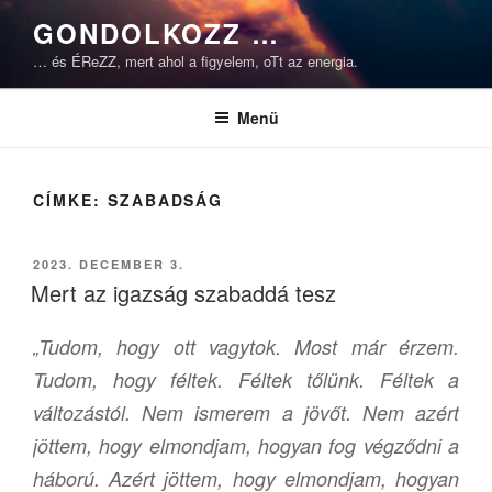
Tartalomhoz
GONDOLKOZZ …
… és ÉReZZ, mert ahol a figyelem, oTt az energia.
Menü
CÍMKE:
SZABADSÁG
BEKÜLDVE:
2023. DECEMBER 3.
Mert az igazság szabaddá tesz
„Tudom, hogy ott vagytok. Most már érzem.
Tudom, hogy féltek. Féltek tőlünk. Féltek a
változástól. Nem ismerem a jövőt. Nem azért
jöttem, hogy elmondjam, hogyan fog végződni a
háború. Azért jöttem, hogy elmondjam, hogyan