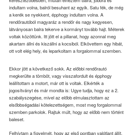
kereszteződésben, miután elnéztem balra, jobbra és
indultam volna, balról besuhant az egyik. Satu fék, de még
a kerék se nyekkent, épphogy indultam volna. A
rendőrautóból magyaráz a rendőr és nagy kegyesen,
látványosan balra tekerve a kormányt tovább hajt. Méterek
voltak közöttünk. Itt jött el a pillanat, hogy azonnal meg
akartam állni és kiszállni a kocsiból. Elkövettem egy hibát,
ott volt elég hely, és leparkoltam a forgalommal szemben.
Ekkor jött a következő sokk. Az előbbi rendőrautó
megkerülte a tömböt, vagy visszafordult és épphogy
leállítottam a motort, már ott is voltak. Elkérték a
jogosítványt és már mondta is: Ugye tudja, hogy ez a 2.
szabályszegése, mivel az előbb elmulasztottam az
elsőbbségadási kötelezettségem, most meg forgalommal
szemben parkolok. Rajtuk múlt, hogy az előbb nem történt
baleset.
Felhívtam a figyelmét, hogy az első pontban valótlant állít,