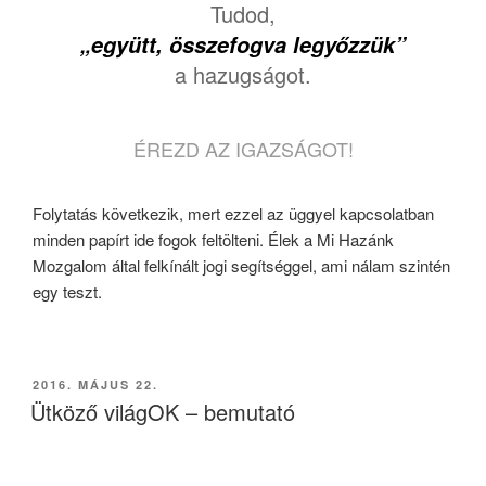
Tudod,
„együtt, összefogva legyőzzük”
a hazugságot.
ÉREZD AZ IGAZSÁGOT!
Folytatás következik, mert ezzel az üggyel kapcsolatban
minden papírt ide fogok feltölteni. Élek a Mi Hazánk
Mozgalom által felkínált jogi segítséggel, ami nálam szintén
egy teszt.
BEKÜLDVE:
2016. MÁJUS 22.
Ütköző világOK – bemutató