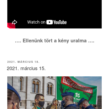
…. Ellenünk tört a kény uralma ….
BEKÜLDVE:
2021. MÁRCIUS 18.
2021. március 15.