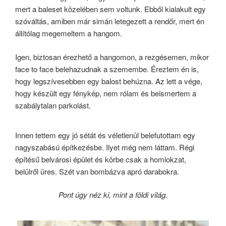
mert a baleset közelében sem voltunk. Ebből kialakult egy
szóváltás, amiben már simán letegezett a rendőr, mert én
állítólag megemeltem a hangom.
Igen, biztosan érezhető a hangomon, a rezgésemen, mikor
face to face belehazudnak a szemembe. Éreztem én is,
hogy legszívesebben egy balost behúzna. Az lett a vége,
hogy készült egy fénykép, nem rólam és beismertem a
szabálytalan parkolást.
Innen tettem egy jó sétát és véletlenül belefutottam egy
nagyszabású építkezésbe. Ilyet még nem láttam. Régi
építésű belvárosi épület és körbe csak a homlokzat,
belülről üres. Szét van bombázva apró darabokra.
Pont úgy néz ki, mint a földi világ.