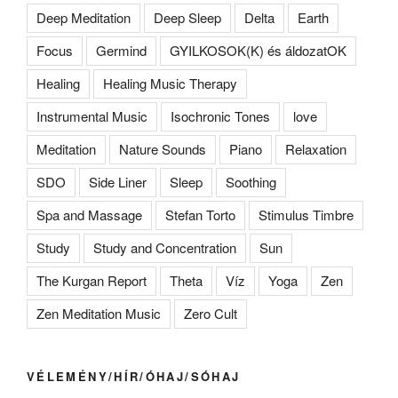
Deep Meditation
Deep Sleep
Delta
Earth
Focus
Germind
GYILKOSOK(K) és áldozatOK
Healing
Healing Music Therapy
Instrumental Music
Isochronic Tones
love
Meditation
Nature Sounds
Piano
Relaxation
SDO
Side Liner
Sleep
Soothing
Spa and Massage
Stefan Torto
Stimulus Timbre
Study
Study and Concentration
Sun
The Kurgan Report
Theta
Víz
Yoga
Zen
Zen Meditation Music
Zero Cult
VÉLEMÉNY/HÍR/ÓHAJ/SÓHAJ