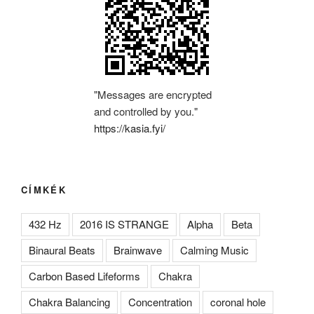
"Messages are encrypted
and controlled by you."
https://kasia.fyi/
CÍMKÉK
432 Hz
2016 IS STRANGE
Alpha
Beta
Binaural Beats
Brainwave
Calming Music
Carbon Based Lifeforms
Chakra
Chakra Balancing
Concentration
coronal hole