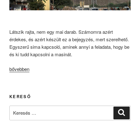
Látszik rajta, nem egy mai darab. Számomra azért
érdekes, és azért készült ez a bejegyzés, mert szerelhető.
Egyszerű sima kapcsoló, aminek annyi a feladata, hogy be
és ki tudd kapcsolni a masinát.
„Mit
bővebben
nevezünk
fejlődésnek?”
KERESŐ
Keresés
Keresé
a
következő
kifejezésre: