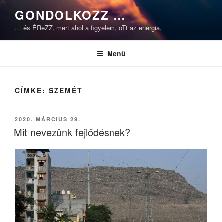
Tartalomhoz
GONDOLKOZZ …
… és ÉReZZ, mert ahol a figyelem, oTt az energia.
Menü
CÍMKE:
SZEMÉT
BEKÜLDVE:
2020. MÁRCIUS 29.
Mit nevezünk fejlődésnek?