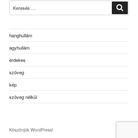
Keresés
Keresé
a
következő
kifejezésre:
hanghullám
agyhullám
érdekes
szöveg
kép
szöveg nélkül
Köszönjük WordPress!