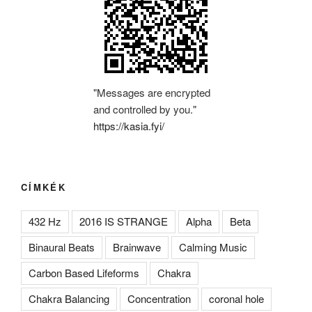
"Messages are encrypted
and controlled by you."
https://kasia.fyi/
CÍMKÉK
432 Hz
2016 IS STRANGE
Alpha
Beta
Binaural Beats
Brainwave
Calming Music
Carbon Based Lifeforms
Chakra
Chakra Balancing
Concentration
coronal hole