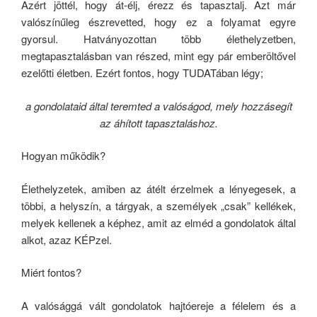
Azért jöttél, hogy át-élj, érezz és tapasztalj. Azt már
valószínűleg észrevetted, hogy ez a folyamat egyre
gyorsul. Hatványozottan több élethelyzetben,
megtapasztalásban van részed, mint egy pár emberöltővel
ezelőtti életben. Ezért fontos, hogy TUDATában légy;
a gondolataid által teremted a valóságod, mely hozzásegít
az áhított tapasztaláshoz.
Hogyan működik?
Élethe
lyzetek, amiben az átélt érzelmek a lényegesek, a
többi, a helyszín, a tárgyak, a személyek „csak” kellékek,
melyek kellenek a képhez, amit az elméd a gondolatok által
alkot, azaz KÉPzel.
Miért fontos?
A valósággá vált gondolatok hajtóereje a félelem és a