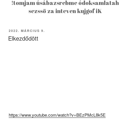
!tomjam úsábazsrebme ódoksamlatah
sezssö za inteven kujgof iK
BEKÜLDVE:
2022. MÁRCIUS 9.
Elkezdődött
https://www.youtube.com/watch?v=BEzPMcL8k5E