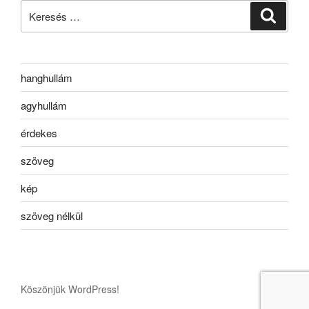
Keresés
Keresé
a
következő
kifejezésre:
hanghullám
agyhullám
érdekes
szöveg
kép
szöveg nélkül
Köszönjük WordPress!