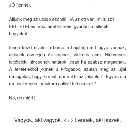
JÓ (lenne).
Álljunk meg az utolsó szónál! HA az ott van, mi is az?
FELTÉTELes mód, amihez lehet gyártani a feltétel-
hegyeket.
Innen kezd elválni a borsó a héjától, mert ugye vannak,
akiknek összejön és vannak, akiknek nem. Nincsenek
feltételek, nincsenek határok, csak ha szabsz magadnak.
A feltételekből jönnek a kifogások, azután meg az ujjal
mutogatás, hogy ki miatt durrant ki az „álomlufi”. Egy szó a
mondat végén, mekkora galibát tud okozni!?
No, de miért?
Vagyok, aki vagyok. <=> Lennék, aki leszek.