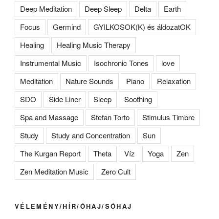
Deep Meditation
Deep Sleep
Delta
Earth
Focus
Germind
GYILKOSOK(K) és áldozatOK
Healing
Healing Music Therapy
Instrumental Music
Isochronic Tones
love
Meditation
Nature Sounds
Piano
Relaxation
SDO
Side Liner
Sleep
Soothing
Spa and Massage
Stefan Torto
Stimulus Timbre
Study
Study and Concentration
Sun
The Kurgan Report
Theta
Víz
Yoga
Zen
Zen Meditation Music
Zero Cult
VÉLEMÉNY/HÍR/ÓHAJ/SÓHAJ