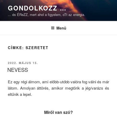
Tartalomhoz
GONDOLKOZZ …
… és ÉReZZ, mert ahol a figyelem, oTt az energia.
Menü
CÍMKE:
SZERETET
BEKÜLDVE:
2022. MÁJUS 15.
NEVESS
Ez egy régi álmom, ami előbb-utóbb valóra fog válni és már
látom. Amolyan áttörés, amikor megtörik a jég/varázs és
eltűnik a lepel.
Miről van szó?