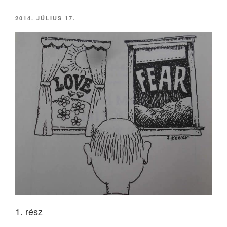
BEKÜLDVE:
2014. JÚLIUS 17.
1. rész