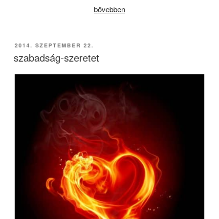
„igazság”
bővebben
BEKÜLDVE:
2014. SZEPTEMBER 22.
szabadság-szeretet