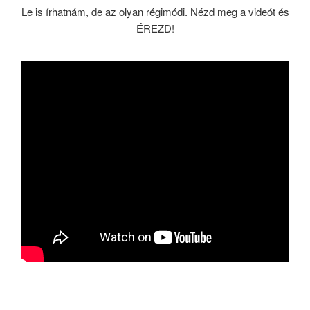
Le is írhatnám, de az olyan régimódi. Nézd meg a videót és
ÉREZD!