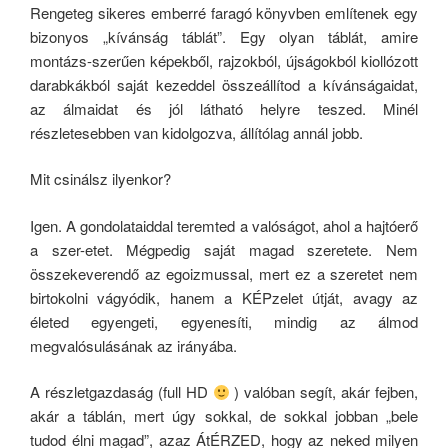
Rengeteg sikeres emberré faragó könyvben említenek egy
bizonyos „kívánság táblát”. Egy olyan táblát, amire
montázs-szerűen képekből, rajzokból,
újságokból kiollózott
darabkákból saját kezeddel összeállítod a kívánságaidat,
az álmaidat és jól látható helyre teszed. Minél
részletesebben van kidolgozva, állítólag annál jobb.
Mit csinálsz ilyenkor?
Igen. A gondolataiddal teremted a valóságot, ahol a hajtóerő
a szer-etet. Mégpedig saját magad szeretete. Nem
összekeverendő az egoizmussal, mert ez a szeretet nem
birtokolni vágyódik, hanem a KÉPzelet útját, avagy az
életed egyengeti, egyenesíti, mindig az álmod
megvalósulásának az irányába.
A részletgazdaság (full HD
) valóban segít, akár fejben,
akár a táblán, mert úgy sokkal, de sokkal jobban „bele
tudod élni magad”, azaz ÁtÉRZED, hogy az neked milyen