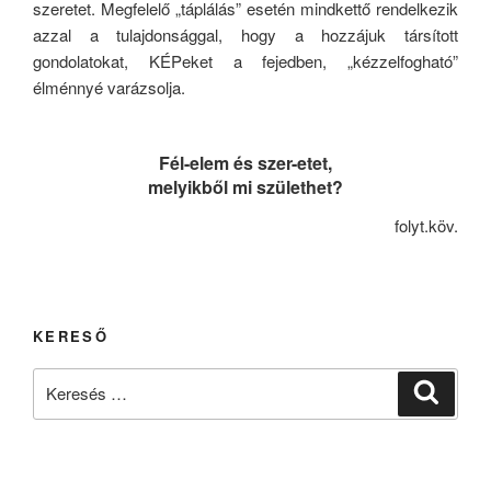
szeretet. Megfelelő „táplálás” esetén mindkettő rendelkezik
azzal a tulajdonsággal, hogy a hozzájuk társított
gondolatokat, KÉPeket a fejedben, „kézzelfogható”
élménnyé varázsolja.
Fél-elem és szer-etet,
melyikből mi születhet?
folyt.köv.
KERESŐ
Keresés
Keresé
a
következő
kifejezésre: